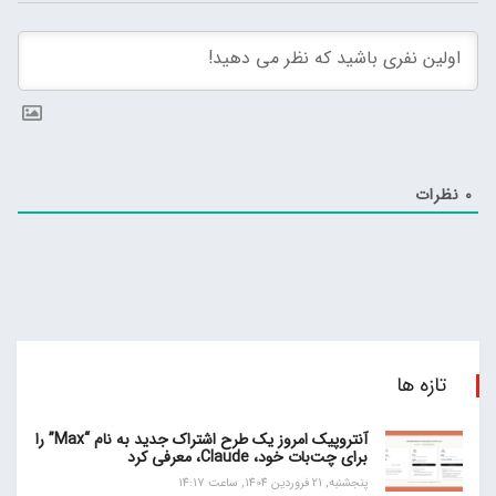
0
نظرات
تازه ها
آنتروپیک امروز یک طرح اشتراک جدید به نام “Max” را
برای چت‌بات خود، Claude، معرفی کرد
پنجشنبه, 21 فروردین 1404, ساعت 14:17