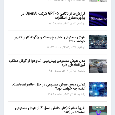
سه شنبه, 11 دی 1403, ساعت 10:01
گزارش‌ها از ناکامی GPT-5 شرکت OpenAI در
برآورده‌سازی انتظارات
دوشنبه, 3 دی 1403, ساعت 0:35
هوش مصنوعی عاملی چیست و چگونه کار را تغییر
خواهد داد؟
دوشنبه, 26 آذر 1403, ساعت 17:57
مدل هوش مصنوعی پیش‌بینی آب‌و‌هوا از گوگل عملکرد
فوق‌العاده‌ای دارد
یکشنبه, 18 آذر 1403, ساعت 9:20
کلاس درس هوش مصنوعی در حال حاضر اینجاست:
آینده چه خواهد بود؟
یکشنبه, 11 آذر 1403, ساعت 19:48
تقریباً تمام کارکنان دانش نسل Z از هوش مصنوعی
استفاده می‌کنند