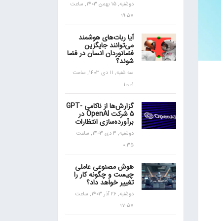
دوشنبه, 15 بهمن 1403, ساعت
19:57
آیا ربات‌های هوشمند
می‌توانند جایگزین
فضانوردان انسان در فضا
شوند؟
سه شنبه, 11 دی 1403, ساعت
10:01
گزارش‌ها از ناکامی GPT-
5 شرکت OpenAI در
برآورده‌سازی انتظارات
دوشنبه, 3 دی 1403, ساعت
0:35
هوش مصنوعی عاملی
چیست و چگونه کار را
تغییر خواهد داد؟
دوشنبه, 26 آذر 1403, ساعت
17:57