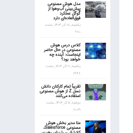
مدل هوش مصنوعی
پیش‌بینی آب‌و‌هوا از
گوگل عملکرد
فوق‌العاده‌ای دارد
یکشنبه, 18 آذر 1403, ساعت
9:20
کلاس درس هوش
مصنوعی در حال حاضر
اینجاست: آینده چه
خواهد بود؟
یکشنبه, 11 آذر 1403, ساعت
19:48
تقریباً تمام کارکنان دانش
نسل Z از هوش مصنوعی
استفاده می‌کنند
دوشنبه, 5 آذر 1403, ساعت
20:29
متا مدیر بخش هوش
مصنوعی Salesforce،
کلارا شی، را برای رهبری