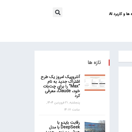
ها و کاربرد AI
تازه ها
آنتروپیک امروز یک طرح
اشتراک جدید به نام
“Max” را برای چت‌بات
خود، Claude، معرفی
کرد
پنجشنبه, 21 فروردین 1404,
ساعت 14:17
رقابت بایدو با
DeepSeek با مدل