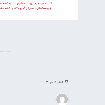
تبلت میت پد پرو 11 هواوی در دو نسخه
چیپست‌های اسنپدراگون 870 و 888 معرفی شد
اشتراک در