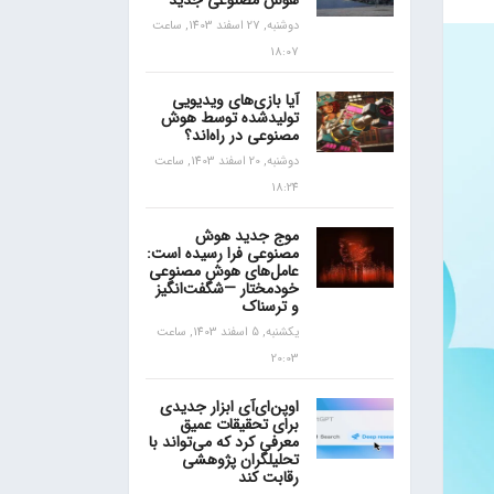
هوش مصنوعی جدید
دوشنبه, 27 اسفند 1403, ساعت
18:07
آیا بازی‌های ویدیویی
تولیدشده توسط هوش
مصنوعی در راه‌اند؟
دوشنبه, 20 اسفند 1403, ساعت
18:24
موج جدید هوش
مصنوعی فرا رسیده است:
عامل‌های هوش مصنوعی
خودمختار —شگفت‌انگیز
و ترسناک
یکشنبه, 5 اسفند 1403, ساعت
20:03
اوپن‌ای‌آی ابزار جدیدی
برای تحقیقات عمیق
معرفی کرد که می‌تواند با
تحلیلگران پژوهشی
رقابت کند