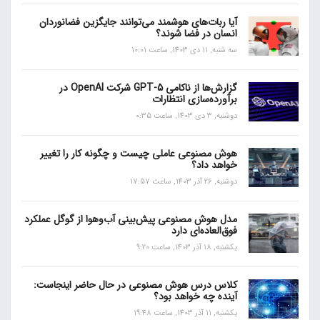
آیا ربات‌های هوشمند می‌توانند جایگزین فضانوردان
انسان در فضا شوند؟
سه شنبه, 11 دی 1403, ساعت 10:01
گزارش‌ها از ناکامی GPT-5 شرکت OpenAI در
برآورده‌سازی انتظارات
دوشنبه, 3 دی 1403, ساعت 0:35
هوش مصنوعی عاملی چیست و چگونه کار را تغییر
خواهد داد؟
دوشنبه, 26 آذر 1403, ساعت 17:57
مدل هوش مصنوعی پیش‌بینی آب‌و‌هوا از گوگل عملکرد
فوق‌العاده‌ای دارد
یکشنبه, 18 آذر 1403, ساعت 9:20
کلاس درس هوش مصنوعی در حال حاضر اینجاست:
آینده چه خواهد بود؟
یکشنبه, 11 آذر 1403, ساعت 19:48