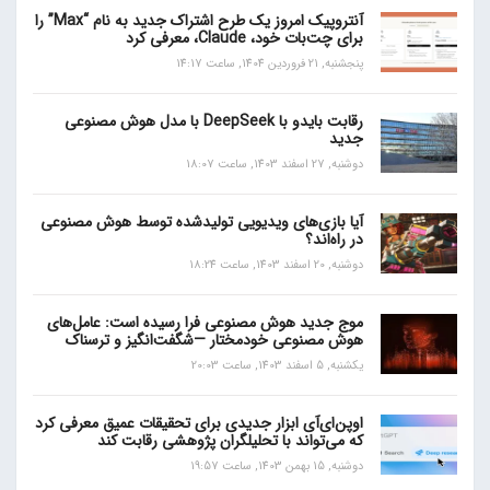
آنتروپیک امروز یک طرح اشتراک جدید به نام “Max” را
برای چت‌بات خود، Claude، معرفی کرد
پنجشنبه, 21 فروردین 1404, ساعت 14:17
رقابت بایدو با DeepSeek با مدل هوش مصنوعی
جدید
دوشنبه, 27 اسفند 1403, ساعت 18:07
آیا بازی‌های ویدیویی تولیدشده توسط هوش مصنوعی
در راه‌اند؟
دوشنبه, 20 اسفند 1403, ساعت 18:24
موج جدید هوش مصنوعی فرا رسیده است: عامل‌های
هوش مصنوعی خودمختار —شگفت‌انگیز و ترسناک
یکشنبه, 5 اسفند 1403, ساعت 20:03
اوپن‌ای‌آی ابزار جدیدی برای تحقیقات عمیق معرفی کرد
که می‌تواند با تحلیلگران پژوهشی رقابت کند
دوشنبه, 15 بهمن 1403, ساعت 19:57