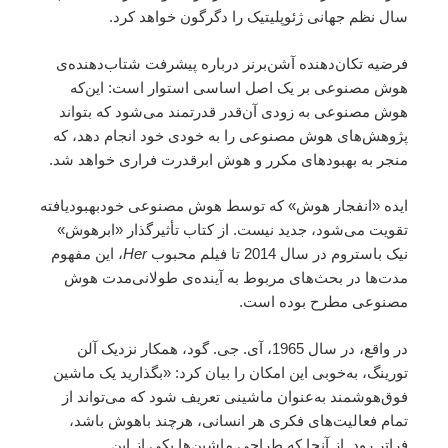
سال نظم جهانی ژئوپلیتیک را دگرگون خواهد کرد.
فرضیه تکان‌دهنده آشن‌برنر درباره پیشرفت شتاب‌دهنده‌ی
هوش مصنوعی بر یک اصل اساسی استوار است: این‌که
هوش مصنوعی به زودی آن‌قدر قدرتمند می‌شود که بتواند
پژوهش‌های هوش مصنوعی را به خودی خود انجام دهد، که
منجر به بهبودهای مکرر و هوش ابرقدرت فراری خواهد شد.
ایده «انفجار هوش» که توسط هوش مصنوعی خودبهبودیافته
تقویت می‌شود، جدید نیست. از کتاب تأثیرگذار «ابرهوش»
نیک باستروم در سال 2014 تا فیلم محبوب
Her
، این مفهوم
مدت‌ها در بحث‌های مربوط به آینده‌ی طولانی‌مدت هوش
مصنوعی مطرح بوده است.
در واقع، در سال 1965، آی. جی. گود، همکار نزدیک آلن
تورینگ، به‌خوبی این امکان را بیان کرد: «بگذارید یک ماشین
فوق‌هوشمند به‌عنوان ماشینی تعریف شود که می‌تواند از
تمام فعالیت‌های فکری هر انسانی، هرچند باهوش باشد،
فراتر رود. از آنجا که طراحی ماشین‌ها یکی از این