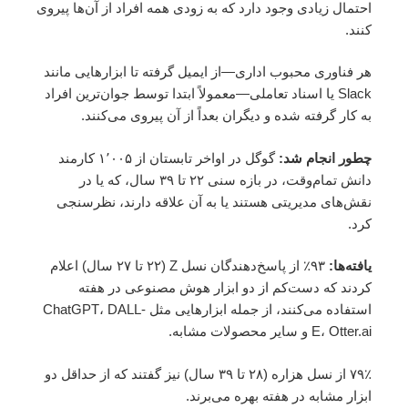
احتمال زیادی وجود دارد که به زودی همه افراد از آن‌ها پیروی
کنند.
هر فناوری محبوب اداری—از ایمیل گرفته تا ابزارهایی مانند
Slack یا اسناد تعاملی—معمولاً ابتدا توسط جوان‌ترین افراد
به کار گرفته شده و دیگران بعداً از آن پیروی می‌کنند.
چطور انجام شد:
گوگل در اواخر تابستان از ۱٬۰۰۵ کارمند
دانش تمام‌وقت، در بازه سنی ۲۲ تا ۳۹ سال، که یا در
نقش‌های مدیریتی هستند یا به آن علاقه دارند، نظرسنجی
کرد.
یافته‌ها:
۹۳٪ از پاسخ‌دهندگان نسل Z (۲۲ تا ۲۷ سال) اعلام
کردند که دست‌کم از دو ابزار هوش مصنوعی در هفته
استفاده می‌کنند، از جمله ابزارهایی مثل ChatGPT، DALL-
E، Otter.ai و سایر محصولات مشابه.
۷۹٪ از نسل هزاره (۲۸ تا ۳۹ سال) نیز گفتند که از حداقل دو
ابزار مشابه در هفته بهره می‌برند.