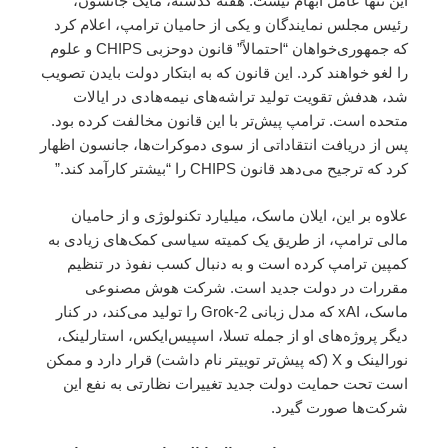
این تنها عامل ابهام نیست. هفته گذشته، مایک جانسون،
رئیس مجلس نمایندگان و یکی از حامیان ترامپ، اعلام کرد
که جمهوری‌خواهان “احتمالاً” قانون دوحزبی CHIPS و علوم
را لغو خواهند کرد. این قانون که به ابتکار دولت بایدن تصویب
شد، هدفش تقویت تولید تراشه‌های نیمه‌هادی در ایالات
متحده است. ترامپ پیش‌تر با این قانون مخالفت کرده بود.
پس از دریافت انتقاداتی از سوی دموکرات‌ها، جانسون اظهار
کرد که ترجیح می‌دهد قانون CHIPS را “بیشتر کارآمد کند.”
علاوه بر این، ایلان ماسک، میلیارد تکنولوژی و از حامیان
مالی ترامپ، از طریق یک کمیته سیاسی کمک‌های زیادی به
کمپین ترامپ کرده است و به دنبال کسب نفوذ در تنظیم
مقررات در دولت جدید است. شرکت هوش مصنوعی
ماسک، xAI که مدل زبانی Grok-2 را تولید می‌کند، در کنار
دیگر پروژه‌های او از جمله تسلا، اسپیس‌ایکس، استارلینک،
نورالینک و X (که پیش‌تر توییتر نام داشت) قرار دارد و ممکن
است تحت حمایت دولت جدید تغییرات نظارتی به نفع این
شرکت‌ها صورت گیرد.