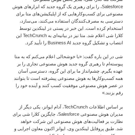
Salesforce، را برای رهبری یک گروه جدید که ابزارهای هوش
مصنوعی برای کسب‌وکارهایی که از اپلیکیشن‌های متا برای
دسترسی به مصرف‌کنندگان استفاده می‌کنند، می‌سازد،
استخدام کرده است. این خبر در پستی در لینکدین توسط
کلارا شی اعلام شد. متا نیز در بیانیه‌ای به TechCrunch این
انتصاب و تشکیل گروه جدید Business AI را تأیید کرد.
شی در این باره گفت: «با خوشحالی اعلام می‌کنم که به متا
پیوسته‌ام تا رهبری گروه جدید هوش مصنوعی تجاری را بر
عهده بگیرم. چشم‌انداز ما برای این گروه، دسترسی آسان
همه کسب‌وکارها به هوش مصنوعی پیشرفته است تا بتوانند
در عصر هوش مصنوعی موفقیت کسب کنند و آینده خود را
رقم بزنند.»
بر اساس اطلاعات TechCrunch، آدام ایوانز، یکی دیگر از
مدیران هوش مصنوعی Salesforce، جایگزین کلارا شی برای
نظارت بر فعالیت‌های هوش مصنوعی این شرکت خواهد
شد. طبق پروفایل لینکدین وی، ایوانز اکنون معاون اجرایی و