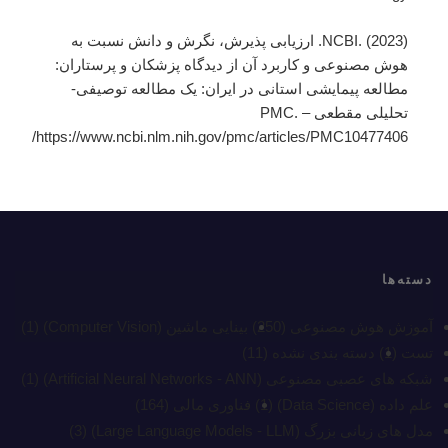
NCBI. (2023). ارزیابی پذیرش، نگرش و دانش نسبت به
هوش مصنوعی و کاربرد آن از دیدگاه پزشکان و پرستاران:
مطالعه پیمایشی استانی در ایران: یک مطالعه توصیفی-
تحلیلی مقطعی – PMC.
https://www.ncbi.nlm.nih.gov/pmc/articles/PMC10477406/
دسته‌ها
آموزش هوش مصنوعی
(250)
بینایی ماشین (Computer Vision)
(1)
تست
(1)
دسته بندی نشده
(11)
شبکه های عصبی مصنوعی (Artificial Neural Networks - ANN)
(1)
علم داده (Data Science)
(1)
فناوری مالی
(164)
مدل های زبانی بزرگ (Large Language Models - LLM)
(3)