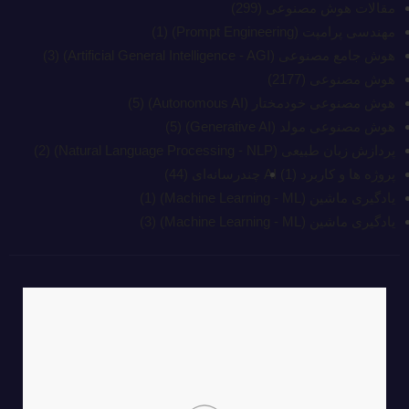
مقالات هوش مصنوعی
(299)
مهندسی پرامپت (Prompt Engineering)
(1)
هوش جامع مصنوعی (Artificial General Intelligence - AGI)
(3)
هوش مصنوعی
(2177)
هوش مصنوعی خودمختار (Autonomous AI)
(5)
هوش مصنوعی مولد (Generative AI)
(5)
پردازش زبان طبیعی (Natural Language Processing - NLP)
(2)
پروژه ها و کاربرد AI
(1)
چند‌‌رسانه‌ای
(44)
یادگیری ماشین (Machine Learning - ML)
(1)
یادگیری ماشین (Machine Learning - ML)
(3)