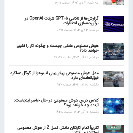
سه شنبه, 11 دی 1403, ساعت 10:01
گزارش‌ها از ناکامی GPT-5 شرکت OpenAI در
برآورده‌سازی انتظارات
دوشنبه, 3 دی 1403, ساعت 0:35
هوش مصنوعی عاملی چیست و چگونه کار را تغییر
خواهد داد؟
دوشنبه, 26 آذر 1403, ساعت 17:57
مدل هوش مصنوعی پیش‌بینی آب‌و‌هوا از گوگل عملکرد
فوق‌العاده‌ای دارد
یکشنبه, 18 آذر 1403, ساعت 9:20
کلاس درس هوش مصنوعی در حال حاضر اینجاست:
آینده چه خواهد بود؟
یکشنبه, 11 آذر 1403, ساعت 19:48
تقریباً تمام کارکنان دانش نسل Z از هوش مصنوعی
استفاده می‌کنند