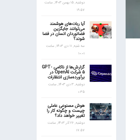
دوشنبه, 15 بهمن 1403, ساعت
19:57
آیا ربات‌های هوشمند
می‌توانند جایگزین
فضانوردان انسان در فضا
شوند؟
سه شنبه, 11 دی 1403, ساعت
10:01
گزارش‌ها از ناکامی GPT-
5 شرکت OpenAI در
برآورده‌سازی انتظارات
دوشنبه, 3 دی 1403, ساعت
0:35
هوش مصنوعی عاملی
چیست و چگونه کار را
تغییر خواهد داد؟
دوشنبه, 26 آذر 1403, ساعت
17:57