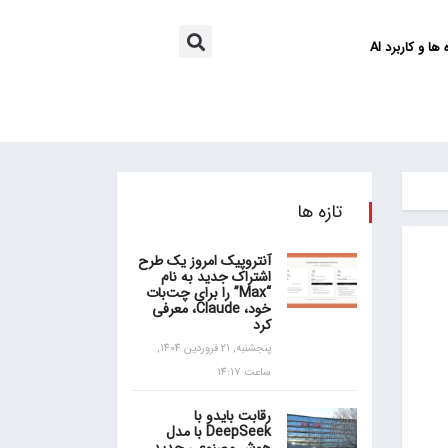
ها و کاربرد AI
تازه ها
آنتروپیک امروز یک طرح
اشتراک جدید به نام
“Max” را برای چت‌بات
خود، Claude، معرفی
کرد
پنجشنبه, 21 فروردین 1404,
ساعت 14:17
رقابت بایدو با
DeepSeek با مدل