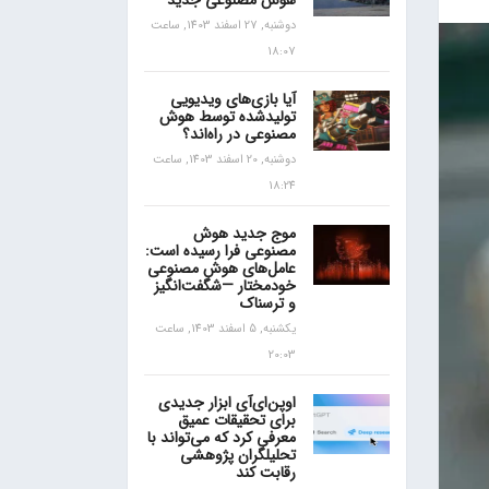
هوش مصنوعی جدید
دوشنبه, 27 اسفند 1403, ساعت
18:07
آیا بازی‌های ویدیویی
تولیدشده توسط هوش
مصنوعی در راه‌اند؟
دوشنبه, 20 اسفند 1403, ساعت
18:24
موج جدید هوش
مصنوعی فرا رسیده است:
عامل‌های هوش مصنوعی
خودمختار —شگفت‌انگیز
و ترسناک
یکشنبه, 5 اسفند 1403, ساعت
20:03
اوپن‌ای‌آی ابزار جدیدی
برای تحقیقات عمیق
معرفی کرد که می‌تواند با
تحلیلگران پژوهشی
رقابت کند