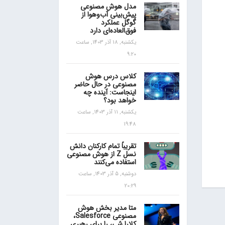
مدل هوش مصنوعی
پیش‌بینی آب‌و‌هوا از
گوگل عملکرد
فوق‌العاده‌ای دارد
یکشنبه, 18 آذر 1403, ساعت
9:20
کلاس درس هوش
مصنوعی در حال حاضر
اینجاست: آینده چه
خواهد بود؟
یکشنبه, 11 آذر 1403, ساعت
19:48
تقریباً تمام کارکنان دانش
نسل Z از هوش مصنوعی
استفاده می‌کنند
دوشنبه, 5 آذر 1403, ساعت
20:29
متا مدیر بخش هوش
مصنوعی Salesforce،
کلارا شی، را برای رهبری