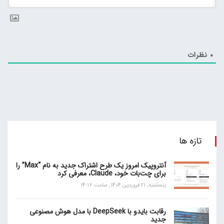
0
نظرات
تازه ها
آنتروپیک امروز یک طرح اشتراک جدید به نام “Max” را
برای چت‌بات خود، Claude، معرفی کرد
پنجشنبه, 21 فروردین 1404, ساعت 14:17
رقابت بایدو با DeepSeek با مدل هوش مصنوعی
جدید