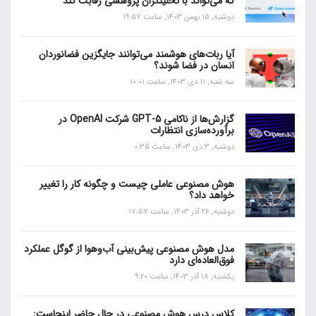
که می‌تواند با تحلیلگران پژوهشی رقابت کند
دوشنبه, 15 بهمن 1403, ساعت 19:57
آیا ربات‌های هوشمند می‌توانند جایگزین فضانوردان
انسان در فضا شوند؟
سه شنبه, 11 دی 1403, ساعت 10:01
گزارش‌ها از ناکامی GPT-5 شرکت OpenAI در
برآورده‌سازی انتظارات
دوشنبه, 3 دی 1403, ساعت 0:35
هوش مصنوعی عاملی چیست و چگونه کار را تغییر
خواهد داد؟
دوشنبه, 26 آذر 1403, ساعت 17:57
مدل هوش مصنوعی پیش‌بینی آب‌و‌هوا از گوگل عملکرد
فوق‌العاده‌ای دارد
یکشنبه, 18 آذر 1403, ساعت 9:20
کلاس درس هوش مصنوعی در حال حاضر اینجاست: