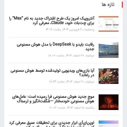
تازه ها
آنتروپیک امروز یک طرح اشتراک جدید به نام “Max” را
برای چت‌بات خود، Claude، معرفی کرد
پنجشنبه, 21 فروردین 1404, ساعت 14:17
رقابت بایدو با DeepSeek با مدل هوش مصنوعی
جدید
دوشنبه, 27 اسفند 1403, ساعت 18:07
آیا بازی‌های ویدیویی تولیدشده توسط هوش مصنوعی
در راه‌اند؟
دوشنبه, 20 اسفند 1403, ساعت 18:24
موج جدید هوش مصنوعی فرا رسیده است: عامل‌های
هوش مصنوعی خودمختار —شگفت‌انگیز و ترسناک
یکشنبه, 5 اسفند 1403, ساعت 20:03
اوپن‌ای‌آی ابزار جدیدی برای تحقیقات عمیق معرفی کرد