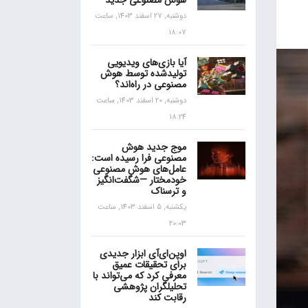
هوش مصنوعی جدید
دوشنبه, 27 اسفند 1403, ساعت
18:07
آیا بازی‌های ویدیویی
تولیدشده توسط هوش
مصنوعی در راه‌اند؟
دوشنبه, 20 اسفند 1403, ساعت
18:24
موج جدید هوش
مصنوعی فرا رسیده است:
عامل‌های هوش مصنوعی
خودمختار —شگفت‌انگیز
و ترسناک
یکشنبه, 5 اسفند 1403, ساعت
20:03
اوپن‌ای‌آی ابزار جدیدی
برای تحقیقات عمیق
معرفی کرد که می‌تواند با
تحلیلگران پژوهشی
رقابت کند