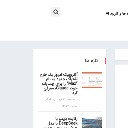
ها و کاربرد AI
تازه ها
آنتروپیک امروز یک طرح
اشتراک جدید به نام
“Max” را برای چت‌بات
خود، Claude، معرفی
کرد
پنجشنبه, 21 فروردین 1404,
ساعت 14:17
رقابت بایدو با
DeepSeek با مدل