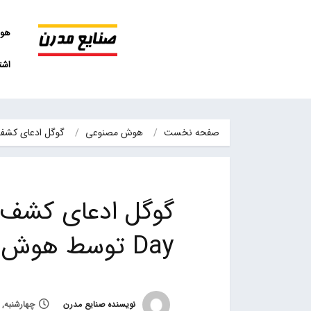
هو
اشت
صفحه نخست
هوش مصنوعی
گوگل ادعای کشف آسیب‌پذیری امنیتی Zero-Day توسط
Day توسط هوش مصنوعی را مطرح کرد
نویسنده صنایع مدرن
چهارشنبه, 16 آبان 1403, ساعت 0:05