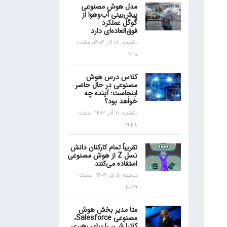
مدل هوش مصنوعی
پیش‌بینی آب‌و‌هوا از
گوگل عملکرد
فوق‌العاده‌ای دارد
یکشنبه, 18 آذر 1403, ساعت
9:20
کلاس درس هوش
مصنوعی در حال حاضر
اینجاست: آینده چه
خواهد بود؟
یکشنبه, 11 آذر 1403, ساعت
19:48
تقریباً تمام کارکنان دانش
نسل Z از هوش مصنوعی
استفاده می‌کنند
دوشنبه, 5 آذر 1403, ساعت
20:29
متا مدیر بخش هوش
مصنوعی Salesforce،
کلارا شی، را برای رهبری