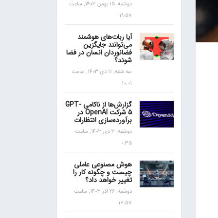
دوشنبه, 15 بهمن 1403, ساعت
19:57
آیا ربات‌های هوشمند
می‌توانند جایگزین
فضانوردان انسان در فضا
شوند؟
سه شنبه, 11 دی 1403, ساعت
10:01
گزارش‌ها از ناکامی GPT-
5 شرکت OpenAI در
برآورده‌سازی انتظارات
دوشنبه, 3 دی 1403, ساعت
0:35
هوش مصنوعی عاملی
چیست و چگونه کار را
تغییر خواهد داد؟
دوشنبه, 26 آذر 1403, ساعت
17:57