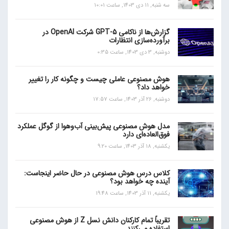
سه شنبه, 11 دی 1403, ساعت 10:01
گزارش‌ها از ناکامی GPT-5 شرکت OpenAI در
برآورده‌سازی انتظارات
دوشنبه, 3 دی 1403, ساعت 0:35
هوش مصنوعی عاملی چیست و چگونه کار را تغییر
خواهد داد؟
دوشنبه, 26 آذر 1403, ساعت 17:57
مدل هوش مصنوعی پیش‌بینی آب‌و‌هوا از گوگل عملکرد
فوق‌العاده‌ای دارد
یکشنبه, 18 آذر 1403, ساعت 9:20
کلاس درس هوش مصنوعی در حال حاضر اینجاست:
آینده چه خواهد بود؟
یکشنبه, 11 آذر 1403, ساعت 19:48
تقریباً تمام کارکنان دانش نسل Z از هوش مصنوعی
استفاده می‌کنند