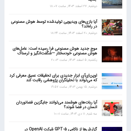
دوشنبه, 27 اسفند 1403, ساعت 18:07
آیا بازی‌های ویدیویی تولیدشده توسط هوش مصنوعی
در راه‌اند؟
دوشنبه, 20 اسفند 1403, ساعت 18:24
موج جدید هوش مصنوعی فرا رسیده است: عامل‌های
هوش مصنوعی خودمختار —شگفت‌انگیز و ترسناک
یکشنبه, 5 اسفند 1403, ساعت 20:03
اوپن‌ای‌آی ابزار جدیدی برای تحقیقات عمیق معرفی کرد
که می‌تواند با تحلیلگران پژوهشی رقابت کند
دوشنبه, 15 بهمن 1403, ساعت 19:57
آیا ربات‌های هوشمند می‌توانند جایگزین فضانوردان
انسان در فضا شوند؟
سه شنبه, 11 دی 1403, ساعت 10:01
گزارش‌ها از ناکامی GPT-5 شرکت OpenAI در