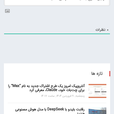
0
نظرات
تازه ها
آنتروپیک امروز یک طرح اشتراک جدید به نام “Max” را
برای چت‌بات خود، Claude، معرفی کرد
پنجشنبه, 21 فروردین 1404, ساعت 14:17
رقابت بایدو با DeepSeek با مدل هوش مصنوعی
جدید