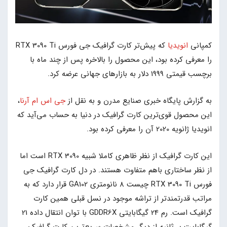
کمپانی
انویدیا
که پیش‌تر کارت گرافیک جی فورس RTX 3090 Ti
را معرفی کرده بود، این محصول را بالاخره پس از چند ماه با
برچسب قیمتی 1999 دلار به بازارهای جهانی عرضه کرد.
به گزارش پایگاه خبری صنایع مدرن و به نقل از
جی اس ام آرنا
،
این محصول قوی‌ترین کارت گرافیک در دنیا به حساب می‌آید که
انویدیا ژانویه 2020 آن را معرفی کرده بود.
این کارت گرافیک از نظر ظاهری کاملا شبیه RTX 3090 است اما
از نظر ساختاری باهم متفاوت هستند. در دل کارت گرافیک جی
فورس RTX 3090 Ti چیست 8 نانومتری GA102 قرار دارد که به
مراتب قدرتمندتر از تراشه موجود در نسل قبلی همین کارت
گرافیک است. رم 24 گیگابایتی GDDR6X با توان انتقال داده 21