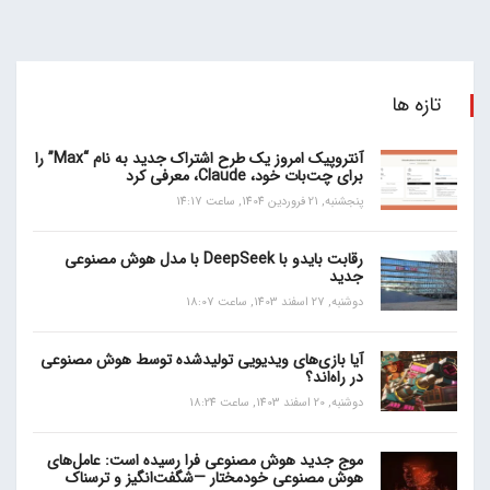
تازه ها
آنتروپیک امروز یک طرح اشتراک جدید به نام “Max” را
برای چت‌بات خود، Claude، معرفی کرد
پنجشنبه, 21 فروردین 1404, ساعت 14:17
رقابت بایدو با DeepSeek با مدل هوش مصنوعی
جدید
دوشنبه, 27 اسفند 1403, ساعت 18:07
آیا بازی‌های ویدیویی تولیدشده توسط هوش مصنوعی
در راه‌اند؟
دوشنبه, 20 اسفند 1403, ساعت 18:24
موج جدید هوش مصنوعی فرا رسیده است: عامل‌های
هوش مصنوعی خودمختار —شگفت‌انگیز و ترسناک