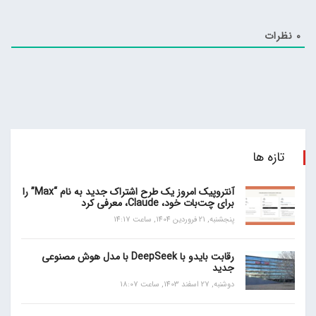
0
نظرات
تازه ها
آنتروپیک امروز یک طرح اشتراک جدید به نام “Max” را
برای چت‌بات خود، Claude، معرفی کرد
پنجشنبه, 21 فروردین 1404, ساعت 14:17
رقابت بایدو با DeepSeek با مدل هوش مصنوعی
جدید
دوشنبه, 27 اسفند 1403, ساعت 18:07