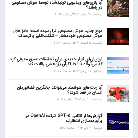
آیا بازی‌های ویدیویی تولیدشده توسط هوش مصنوعی
در راه‌اند؟
دوشنبه, 20 اسفند 1403, ساعت 18:24
موج جدید هوش مصنوعی فرا رسیده است: عامل‌های
هوش مصنوعی خودمختار —شگفت‌انگیز و ترسناک
یکشنبه, 5 اسفند 1403, ساعت 20:03
اوپن‌ای‌آی ابزار جدیدی برای تحقیقات عمیق معرفی کرد
که می‌تواند با تحلیلگران پژوهشی رقابت کند
دوشنبه, 15 بهمن 1403, ساعت 19:57
آیا ربات‌های هوشمند می‌توانند جایگزین فضانوردان
انسان در فضا شوند؟
سه شنبه, 11 دی 1403, ساعت 10:01
گزارش‌ها از ناکامی GPT-5 شرکت OpenAI در
برآورده‌سازی انتظارات
دوشنبه, 3 دی 1403, ساعت 0:35