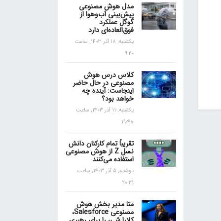
مدل هوش مصنوعی
پیش‌بینی آب‌و‌هوا از
گوگل عملکرد
فوق‌العاده‌ای دارد
یکشنبه, 18 آذر 1403, ساعت
9:20
کلاس درس هوش
مصنوعی در حال حاضر
اینجاست: آینده چه
خواهد بود؟
یکشنبه, 11 آذر 1403, ساعت
19:48
تقریباً تمام کارکنان دانش
نسل Z از هوش مصنوعی
استفاده می‌کنند
دوشنبه, 5 آذر 1403, ساعت
20:29
متا مدیر بخش هوش
مصنوعی Salesforce،
کلارا شی، را برای رهبری