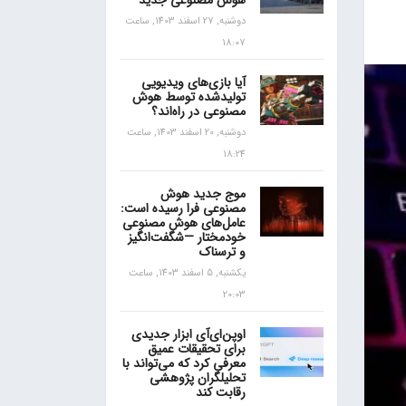
هوش مصنوعی جدید
دوشنبه, 27 اسفند 1403, ساعت
18:07
آیا بازی‌های ویدیویی
تولیدشده توسط هوش
مصنوعی در راه‌اند؟
دوشنبه, 20 اسفند 1403, ساعت
18:24
موج جدید هوش
مصنوعی فرا رسیده است:
عامل‌های هوش مصنوعی
خودمختار —شگفت‌انگیز
و ترسناک
یکشنبه, 5 اسفند 1403, ساعت
20:03
اوپن‌ای‌آی ابزار جدیدی
برای تحقیقات عمیق
معرفی کرد که می‌تواند با
تحلیلگران پژوهشی
رقابت کند