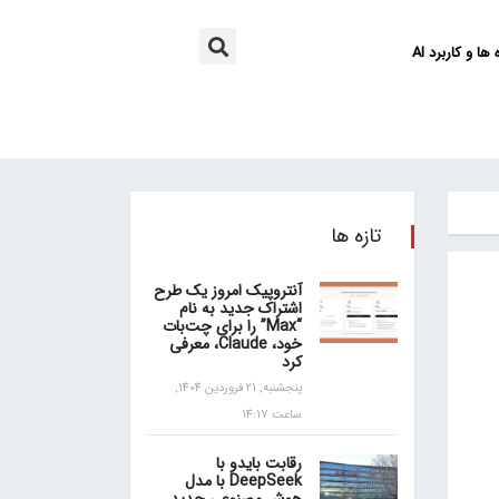
ها و کاربرد AI
تازه ها
آنتروپیک امروز یک طرح
اشتراک جدید به نام
“Max” را برای چت‌بات
خود، Claude، معرفی
کرد
پنجشنبه, 21 فروردین 1404,
ساعت 14:17
رقابت بایدو با
DeepSeek با مدل