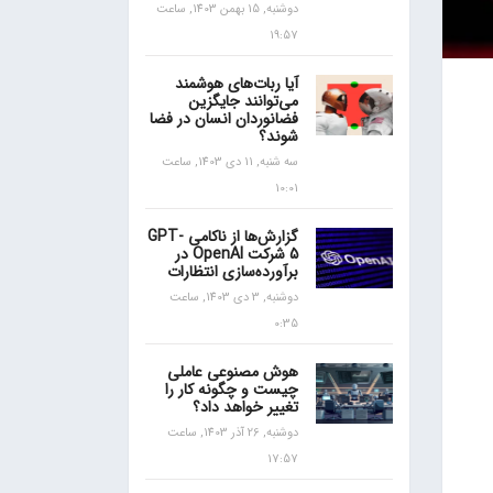
دوشنبه, 15 بهمن 1403, ساعت
19:57
آیا ربات‌های هوشمند
می‌توانند جایگزین
فضانوردان انسان در فضا
شوند؟
سه شنبه, 11 دی 1403, ساعت
10:01
گزارش‌ها از ناکامی GPT-
5 شرکت OpenAI در
برآورده‌سازی انتظارات
دوشنبه, 3 دی 1403, ساعت
0:35
هوش مصنوعی عاملی
چیست و چگونه کار را
تغییر خواهد داد؟
دوشنبه, 26 آذر 1403, ساعت
17:57