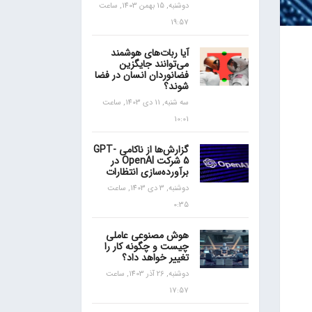
دوشنبه, 15 بهمن 1403, ساعت
19:57
آیا ربات‌های هوشمند
می‌توانند جایگزین
فضانوردان انسان در فضا
شوند؟
سه شنبه, 11 دی 1403, ساعت
10:01
گزارش‌ها از ناکامی GPT-
5 شرکت OpenAI در
برآورده‌سازی انتظارات
دوشنبه, 3 دی 1403, ساعت
0:35
هوش مصنوعی عاملی
چیست و چگونه کار را
تغییر خواهد داد؟
دوشنبه, 26 آذر 1403, ساعت
17:57