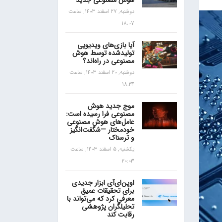
هوش مصنوعی جدید
دوشنبه, 27 اسفند 1403, ساعت
18:07
آیا بازی‌های ویدیویی
تولیدشده توسط هوش
مصنوعی در راه‌اند؟
دوشنبه, 20 اسفند 1403, ساعت
18:24
موج جدید هوش
مصنوعی فرا رسیده است:
عامل‌های هوش مصنوعی
خودمختار —شگفت‌انگیز
و ترسناک
یکشنبه, 5 اسفند 1403, ساعت
20:03
اوپن‌ای‌آی ابزار جدیدی
برای تحقیقات عمیق
معرفی کرد که می‌تواند با
تحلیلگران پژوهشی
رقابت کند