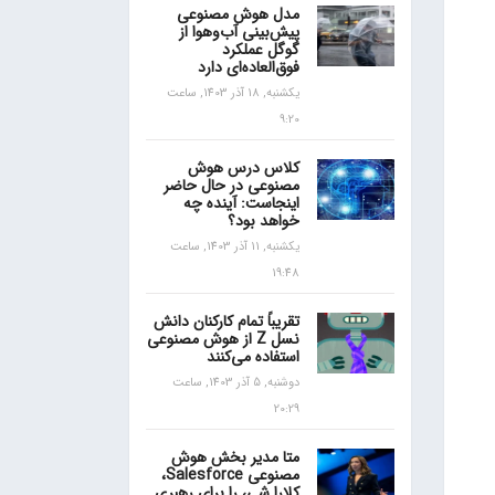
مدل هوش مصنوعی
پیش‌بینی آب‌و‌هوا از
گوگل عملکرد
فوق‌العاده‌ای دارد
یکشنبه, 18 آذر 1403, ساعت
9:20
کلاس درس هوش
مصنوعی در حال حاضر
اینجاست: آینده چه
خواهد بود؟
یکشنبه, 11 آذر 1403, ساعت
19:48
تقریباً تمام کارکنان دانش
نسل Z از هوش مصنوعی
استفاده می‌کنند
دوشنبه, 5 آذر 1403, ساعت
20:29
متا مدیر بخش هوش
مصنوعی Salesforce،
کلارا شی، را برای رهبری