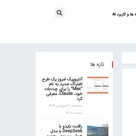
ها و کاربرد AI
تازه ها
آنتروپیک امروز یک طرح
اشتراک جدید به نام
“Max” را برای چت‌بات
خود، Claude، معرفی
کرد
پنجشنبه, 21 فروردین 1404,
ساعت 14:17
رقابت بایدو با
DeepSeek با مدل