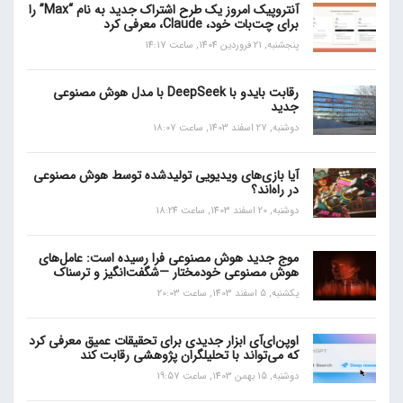
آنتروپیک امروز یک طرح اشتراک جدید به نام “Max” را
برای چت‌بات خود، Claude، معرفی کرد
پنجشنبه, 21 فروردین 1404, ساعت 14:17
رقابت بایدو با DeepSeek با مدل هوش مصنوعی
جدید
دوشنبه, 27 اسفند 1403, ساعت 18:07
آیا بازی‌های ویدیویی تولیدشده توسط هوش مصنوعی
در راه‌اند؟
دوشنبه, 20 اسفند 1403, ساعت 18:24
موج جدید هوش مصنوعی فرا رسیده است: عامل‌های
هوش مصنوعی خودمختار —شگفت‌انگیز و ترسناک
یکشنبه, 5 اسفند 1403, ساعت 20:03
اوپن‌ای‌آی ابزار جدیدی برای تحقیقات عمیق معرفی کرد
که می‌تواند با تحلیلگران پژوهشی رقابت کند
دوشنبه, 15 بهمن 1403, ساعت 19:57