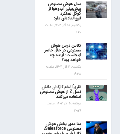
مدل هوش مصنوعی
پیش‌بینی آب‌و‌هوا از
گوگل عملکرد
فوق‌العاده‌ای دارد
یکشنبه, 18 آذر 1403, ساعت
9:20
کلاس درس هوش
مصنوعی در حال حاضر
اینجاست: آینده چه
خواهد بود؟
یکشنبه, 11 آذر 1403, ساعت
19:48
تقریباً تمام کارکنان دانش
نسل Z از هوش مصنوعی
استفاده می‌کنند
دوشنبه, 5 آذر 1403, ساعت
20:29
متا مدیر بخش هوش
مصنوعی Salesforce،
کلارا شی، را برای رهبری