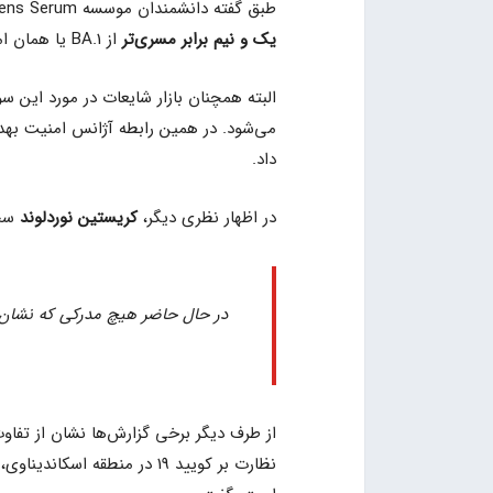
طبق گفته‌ دانشمندان موسسه Statens Serum (موسسه نظارت بر بیماری‌های عفونی دانمارک) ویروس BA.2
یک و نیم برابر مسری‌تر
از BA.1 یا همان امیکرون است.
البته همچنان بازار شایعات در مورد این 
داد.
در اظهار نظری دیگر،
کریستین نوردلوند
سخنگویی (CDC)
در حال حاضر هیچ مدرکی که نشان بدهد BA.2 شدیدتر از BA.1 باشد،
از طرف دیگر برخی گزارش‌ها نشان از تفاو
نظارت بر کویید 19 در منطقه 