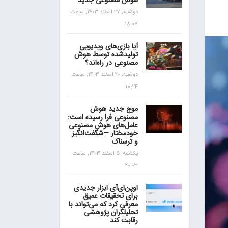
هوش مصنوعی جدید
دوشنبه, 27 اسفند 1403, ساعت
18:07
آیا بازی‌های ویدیویی
تولیدشده توسط هوش
مصنوعی در راه‌اند؟
دوشنبه, 20 اسفند 1403, ساعت
18:24
موج جدید هوش
مصنوعی فرا رسیده است:
عامل‌های هوش مصنوعی
خودمختار —شگفت‌انگیز
و ترسناک
یکشنبه, 5 اسفند 1403, ساعت
20:03
اوپن‌ای‌آی ابزار جدیدی
برای تحقیقات عمیق
معرفی کرد که می‌تواند با
تحلیلگران پژوهشی
رقابت کند