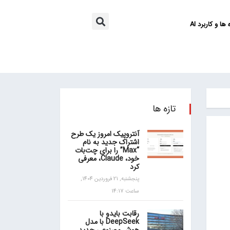
ها و کاربرد AI
تازه ها
آنتروپیک امروز یک طرح
اشتراک جدید به نام
“Max” را برای چت‌بات
خود، Claude، معرفی
کرد
پنجشنبه, 21 فروردین 1404,
ساعت 14:17
رقابت بایدو با
DeepSeek با مدل