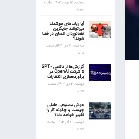
دوشنبه, 15 بهمن 1403, ساعت
19:57
آیا ربات‌های هوشمند
می‌توانند جایگزین
فضانوردان انسان در فضا
شوند؟
سه شنبه, 11 دی 1403, ساعت
10:01
گزارش‌ها از ناکامی GPT-
5 شرکت OpenAI در
برآورده‌سازی انتظارات
دوشنبه, 3 دی 1403, ساعت
0:35
هوش مصنوعی عاملی
چیست و چگونه کار را
تغییر خواهد داد؟
دوشنبه, 26 آذر 1403, ساعت
17:57