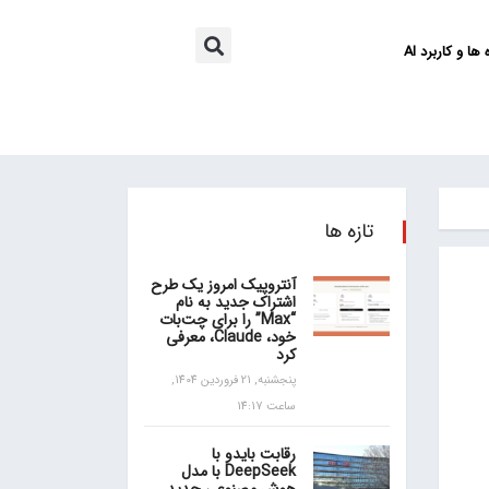
ها و کاربرد AI
تازه ها
آنتروپیک امروز یک طرح
اشتراک جدید به نام
“Max” را برای چت‌بات
خود، Claude، معرفی
کرد
پنجشنبه, 21 فروردین 1404,
ساعت 14:17
رقابت بایدو با
DeepSeek با مدل