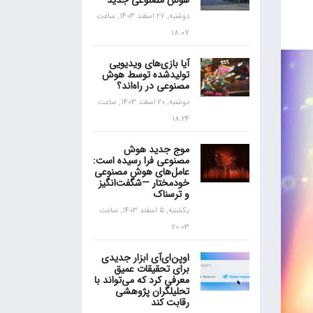
هوش مصنوعی جدید
دوشنبه, 27 اسفند 1403, ساعت
18:07
آیا بازی‌های ویدیویی
تولیدشده توسط هوش
مصنوعی در راه‌اند؟
دوشنبه, 20 اسفند 1403, ساعت
18:24
موج جدید هوش
مصنوعی فرا رسیده است:
عامل‌های هوش مصنوعی
خودمختار —شگفت‌انگیز
و ترسناک
یکشنبه, 5 اسفند 1403, ساعت
20:03
اوپن‌ای‌آی ابزار جدیدی
برای تحقیقات عمیق
معرفی کرد که می‌تواند با
تحلیلگران پژوهشی
رقابت کند