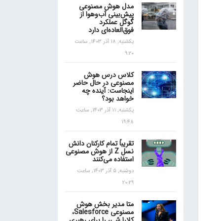
مدل هوش مصنوعی
پیش‌بینی آب‌و‌هوا از
گوگل عملکرد
فوق‌العاده‌ای دارد
یکشنبه, 18 آذر 1403, ساعت
9:20
کلاس درس هوش
مصنوعی در حال حاضر
اینجاست: آینده چه
خواهد بود؟
یکشنبه, 11 آذر 1403, ساعت
19:48
تقریباً تمام کارکنان دانش
نسل Z از هوش مصنوعی
استفاده می‌کنند
دوشنبه, 5 آذر 1403, ساعت
20:29
متا مدیر بخش هوش
مصنوعی Salesforce،
کلارا شی، را برای رهبری