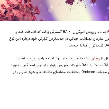
به نام ویروس امیکرون BA.2 گسترش یافته که اطلاعات ضد و
نون سازمان بهداشت جهانی در جدیدترین گزارش خود درباره این نوع
قل از
رویترز
، یک مقام از سازمان بهداشت جهانی روز سه شنبه 1
فوریه از شدیدتر نبودن ویروس امیکرون BA.2 نسبت به BA.1 خبر داد. بوریس پاولین از تیم پاسخگویی کووید
19 اظهار داشت که واکسن‌ها در برابر اشکال مختلف Omicron محافظت مشابه‌ای داشته‌اند و هیچ تفاوتی در