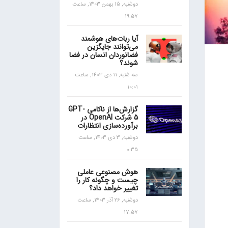
دوشنبه, 15 بهمن 1403, ساعت
19:57
آیا ربات‌های هوشمند
می‌توانند جایگزین
فضانوردان انسان در فضا
شوند؟
سه شنبه, 11 دی 1403, ساعت
10:01
گزارش‌ها از ناکامی GPT-
5 شرکت OpenAI در
برآورده‌سازی انتظارات
دوشنبه, 3 دی 1403, ساعت
0:35
هوش مصنوعی عاملی
چیست و چگونه کار را
تغییر خواهد داد؟
دوشنبه, 26 آذر 1403, ساعت
17:57