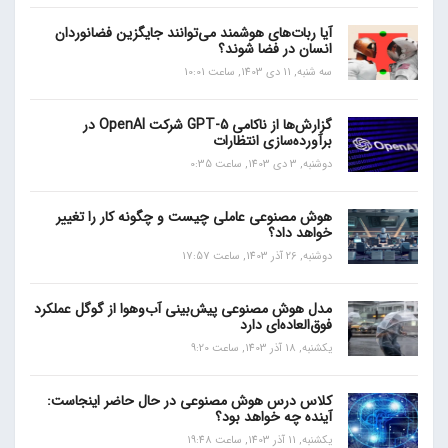
آیا ربات‌های هوشمند می‌توانند جایگزین فضانوردان
انسان در فضا شوند؟
سه شنبه, 11 دی 1403, ساعت 10:01
گزارش‌ها از ناکامی GPT-5 شرکت OpenAI در
برآورده‌سازی انتظارات
دوشنبه, 3 دی 1403, ساعت 0:35
هوش مصنوعی عاملی چیست و چگونه کار را تغییر
خواهد داد؟
دوشنبه, 26 آذر 1403, ساعت 17:57
مدل هوش مصنوعی پیش‌بینی آب‌و‌هوا از گوگل عملکرد
فوق‌العاده‌ای دارد
یکشنبه, 18 آذر 1403, ساعت 9:20
کلاس درس هوش مصنوعی در حال حاضر اینجاست:
آینده چه خواهد بود؟
یکشنبه, 11 آذر 1403, ساعت 19:48