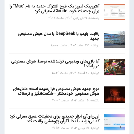
آنتروپیک امروز یک طرح اشتراک جدید به نام “Max” را
برای چت‌بات خود، Claude، معرفی کرد
پنجشنبه, 21 فروردین 1404, ساعت 14:17
رقابت بایدو با DeepSeek با مدل هوش مصنوعی
جدید
دوشنبه, 27 اسفند 1403, ساعت 18:07
آیا بازی‌های ویدیویی تولیدشده توسط هوش مصنوعی
در راه‌اند؟
دوشنبه, 20 اسفند 1403, ساعت 18:24
موج جدید هوش مصنوعی فرا رسیده است: عامل‌های
هوش مصنوعی خودمختار —شگفت‌انگیز و ترسناک
یکشنبه, 5 اسفند 1403, ساعت 20:03
اوپن‌ای‌آی ابزار جدیدی برای تحقیقات عمیق معرفی کرد
که می‌تواند با تحلیلگران پژوهشی رقابت کند
دوشنبه, 15 بهمن 1403, ساعت 19:57