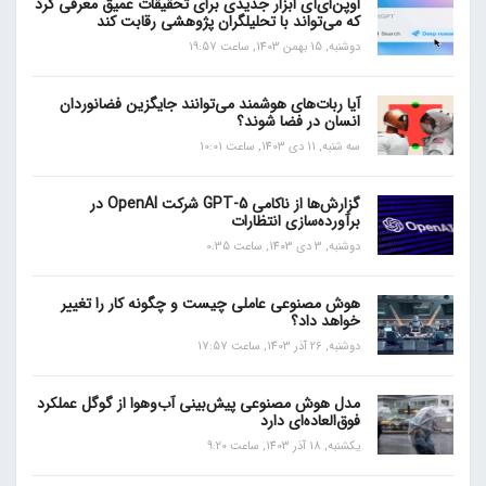
اوپن‌ای‌آی ابزار جدیدی برای تحقیقات عمیق معرفی کرد
که می‌تواند با تحلیلگران پژوهشی رقابت کند
دوشنبه, 15 بهمن 1403, ساعت 19:57
آیا ربات‌های هوشمند می‌توانند جایگزین فضانوردان
انسان در فضا شوند؟
سه شنبه, 11 دی 1403, ساعت 10:01
گزارش‌ها از ناکامی GPT-5 شرکت OpenAI در
برآورده‌سازی انتظارات
دوشنبه, 3 دی 1403, ساعت 0:35
هوش مصنوعی عاملی چیست و چگونه کار را تغییر
خواهد داد؟
دوشنبه, 26 آذر 1403, ساعت 17:57
مدل هوش مصنوعی پیش‌بینی آب‌و‌هوا از گوگل عملکرد
فوق‌العاده‌ای دارد
یکشنبه, 18 آذر 1403, ساعت 9:20