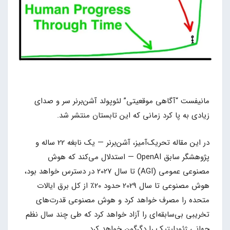
مانیفست “آگاهی موقعیتی” لئوپولد آشن‌برنر سر و صدای
زیادی به پا کرد زمانی که این تابستان منتشر شد.
در این مقاله تحریک‌آمیز، آشن‌برنر — یک نابغه 22 ساله و
پژوهشگر سابق OpenAI — استدلال می‌کند که هوش
مصنوعی عمومی (AGI) تا سال 2027 در دسترس خواهد بود،
هوش مصنوعی تا سال 2029 حدود 20٪ از کل برق ایالات
متحده را مصرف خواهد کرد و هوش مصنوعی قدرت‌های
تخریبی بی‌سابقه‌ای را آزاد خواهد کرد که طی چند سال نظم
جهانی ژئوپلیتیک را دگرگون خواهد کرد.