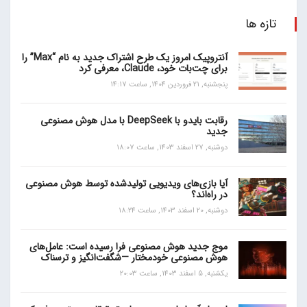
تازه ها
آنتروپیک امروز یک طرح اشتراک جدید به نام “Max” را
برای چت‌بات خود، Claude، معرفی کرد
پنجشنبه, 21 فروردین 1404, ساعت 14:17
رقابت بایدو با DeepSeek با مدل هوش مصنوعی
جدید
دوشنبه, 27 اسفند 1403, ساعت 18:07
آیا بازی‌های ویدیویی تولیدشده توسط هوش مصنوعی
در راه‌اند؟
دوشنبه, 20 اسفند 1403, ساعت 18:24
موج جدید هوش مصنوعی فرا رسیده است: عامل‌های
هوش مصنوعی خودمختار —شگفت‌انگیز و ترسناک
یکشنبه, 5 اسفند 1403, ساعت 20:03