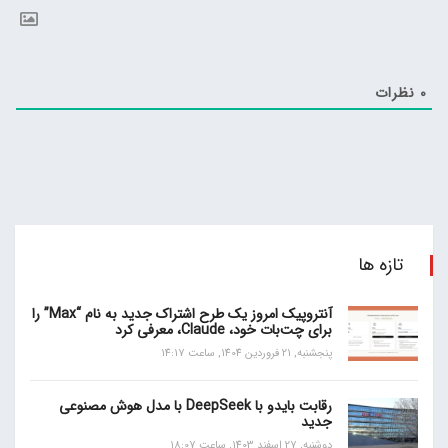
0
نظرات
تازه ها
آنتروپیک امروز یک طرح اشتراک جدید به نام “Max” را
برای چت‌بات خود، Claude، معرفی کرد
پنجشنبه, 21 فروردین 1404, ساعت 14:17
رقابت بایدو با DeepSeek با مدل هوش مصنوعی
جدید
دوشنبه, 27 اسفند 1403, ساعت 18:07