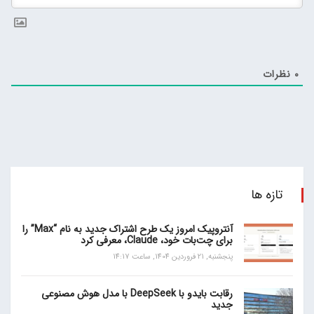
0
نظرات
تازه ها
آنتروپیک امروز یک طرح اشتراک جدید به نام “Max” را
برای چت‌بات خود، Claude، معرفی کرد
پنجشنبه, 21 فروردین 1404, ساعت 14:17
رقابت بایدو با DeepSeek با مدل هوش مصنوعی
جدید