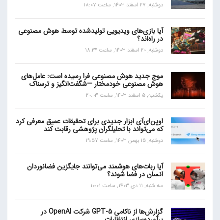
دوشنبه, 27 اسفند 1403, ساعت 18:07
آیا بازی‌های ویدیویی تولیدشده توسط هوش مصنوعی
در راه‌اند؟
دوشنبه, 20 اسفند 1403, ساعت 18:24
موج جدید هوش مصنوعی فرا رسیده است: عامل‌های
هوش مصنوعی خودمختار —شگفت‌انگیز و ترسناک
یکشنبه, 5 اسفند 1403, ساعت 20:03
اوپن‌ای‌آی ابزار جدیدی برای تحقیقات عمیق معرفی کرد
که می‌تواند با تحلیلگران پژوهشی رقابت کند
دوشنبه, 15 بهمن 1403, ساعت 19:57
آیا ربات‌های هوشمند می‌توانند جایگزین فضانوردان
انسان در فضا شوند؟
سه شنبه, 11 دی 1403, ساعت 10:01
گزارش‌ها از ناکامی GPT-5 شرکت OpenAI در
برآورده‌سازی انتظارات