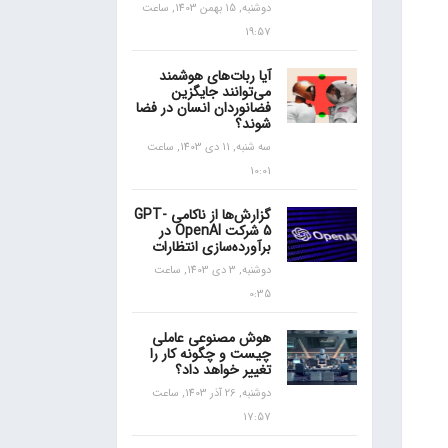
دوشنبه, 15 بهمن 1403, ساعت
19:57
آیا ربات‌های هوشمند
می‌توانند جایگزین
فضانوردان انسان در فضا
شوند؟
سه شنبه, 11 دی 1403, ساعت
10:01
گزارش‌ها از ناکامی GPT-
5 شرکت OpenAI در
برآورده‌سازی انتظارات
دوشنبه, 3 دی 1403, ساعت
0:35
هوش مصنوعی عاملی
چیست و چگونه کار را
تغییر خواهد داد؟
دوشنبه, 26 آذر 1403, ساعت
17:57