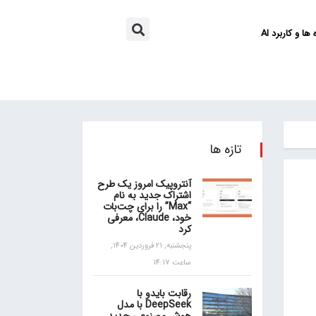
ها و کاربرد AI
تازه ها
آنتروپیک امروز یک طرح
اشتراک جدید به نام
“Max” را برای چت‌بات
خود، Claude، معرفی
کرد
پنجشنبه, 21 فروردین 1404,
ساعت 14:17
رقابت بایدو با
DeepSeek با مدل