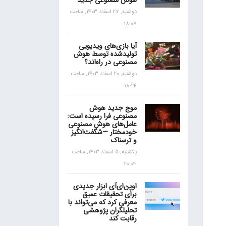
هوش مصنوعی جدید
دوشنبه, 27 اسفند 1403, ساعت
18:07
آیا بازی‌های ویدیویی
تولیدشده توسط هوش
مصنوعی در راه‌اند؟
دوشنبه, 20 اسفند 1403, ساعت
18:24
موج جدید هوش
مصنوعی فرا رسیده است:
عامل‌های هوش مصنوعی
خودمختار —شگفت‌انگیز
و ترسناک
یکشنبه, 5 اسفند 1403, ساعت
20:03
اوپن‌ای‌آی ابزار جدیدی
برای تحقیقات عمیق
معرفی کرد که می‌تواند با
تحلیلگران پژوهشی
رقابت کند