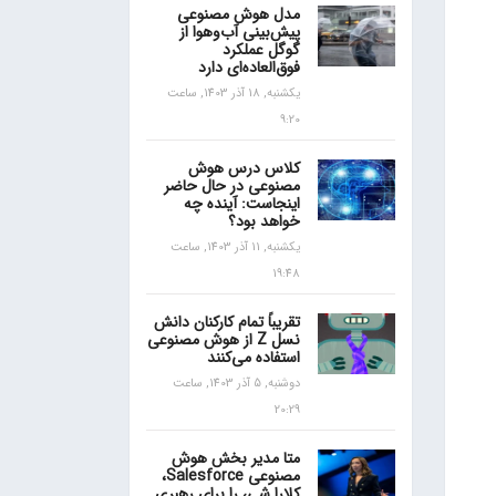
مدل هوش مصنوعی
پیش‌بینی آب‌و‌هوا از
گوگل عملکرد
فوق‌العاده‌ای دارد
یکشنبه, 18 آذر 1403, ساعت
9:20
کلاس درس هوش
مصنوعی در حال حاضر
اینجاست: آینده چه
خواهد بود؟
یکشنبه, 11 آذر 1403, ساعت
19:48
تقریباً تمام کارکنان دانش
نسل Z از هوش مصنوعی
استفاده می‌کنند
دوشنبه, 5 آذر 1403, ساعت
20:29
متا مدیر بخش هوش
مصنوعی Salesforce،
کلارا شی، را برای رهبری