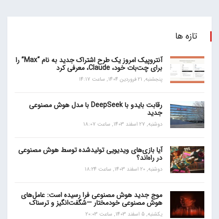
تازه ها
آنتروپیک امروز یک طرح اشتراک جدید به نام “Max” را
برای چت‌بات خود، Claude، معرفی کرد
پنجشنبه, 21 فروردین 1404, ساعت 14:17
رقابت بایدو با DeepSeek با مدل هوش مصنوعی
جدید
دوشنبه, 27 اسفند 1403, ساعت 18:07
آیا بازی‌های ویدیویی تولیدشده توسط هوش مصنوعی
در راه‌اند؟
دوشنبه, 20 اسفند 1403, ساعت 18:24
موج جدید هوش مصنوعی فرا رسیده است: عامل‌های
هوش مصنوعی خودمختار —شگفت‌انگیز و ترسناک
یکشنبه, 5 اسفند 1403, ساعت 20:03