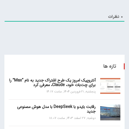
0
نظرات
تازه ها
آنتروپیک امروز یک طرح اشتراک جدید به نام “Max” را
برای چت‌بات خود، Claude، معرفی کرد
پنجشنبه, 21 فروردین 1404, ساعت 14:17
رقابت بایدو با DeepSeek با مدل هوش مصنوعی
جدید
دوشنبه, 27 اسفند 1403, ساعت 18:07