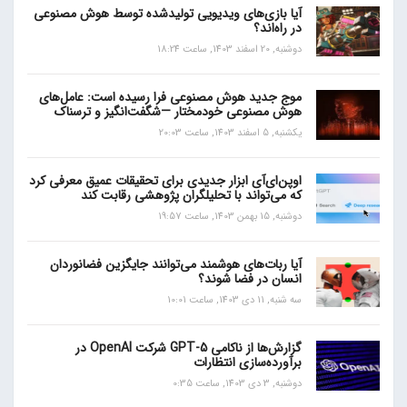
آیا بازی‌های ویدیویی تولیدشده توسط هوش مصنوعی
در راه‌اند؟
دوشنبه, 20 اسفند 1403, ساعت 18:24
موج جدید هوش مصنوعی فرا رسیده است: عامل‌های
هوش مصنوعی خودمختار —شگفت‌انگیز و ترسناک
یکشنبه, 5 اسفند 1403, ساعت 20:03
اوپن‌ای‌آی ابزار جدیدی برای تحقیقات عمیق معرفی کرد
که می‌تواند با تحلیلگران پژوهشی رقابت کند
دوشنبه, 15 بهمن 1403, ساعت 19:57
آیا ربات‌های هوشمند می‌توانند جایگزین فضانوردان
انسان در فضا شوند؟
سه شنبه, 11 دی 1403, ساعت 10:01
گزارش‌ها از ناکامی GPT-5 شرکت OpenAI در
برآورده‌سازی انتظارات
دوشنبه, 3 دی 1403, ساعت 0:35