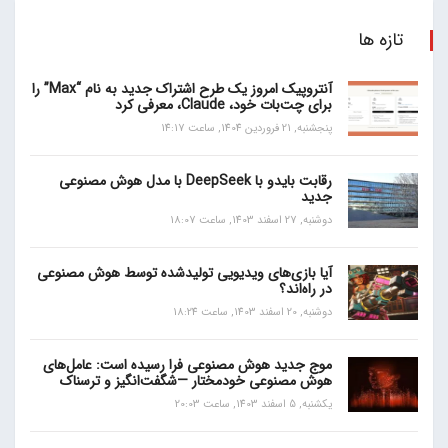
تازه ها
آنتروپیک امروز یک طرح اشتراک جدید به نام “Max” را
برای چت‌بات خود، Claude، معرفی کرد
پنجشنبه, 21 فروردین 1404, ساعت 14:17
رقابت بایدو با DeepSeek با مدل هوش مصنوعی
جدید
دوشنبه, 27 اسفند 1403, ساعت 18:07
آیا بازی‌های ویدیویی تولیدشده توسط هوش مصنوعی
در راه‌اند؟
دوشنبه, 20 اسفند 1403, ساعت 18:24
موج جدید هوش مصنوعی فرا رسیده است: عامل‌های
هوش مصنوعی خودمختار —شگفت‌انگیز و ترسناک
یکشنبه, 5 اسفند 1403, ساعت 20:03