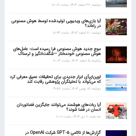
دوشنبه, 27 اسفند 1403, ساعت 18:07
آیا بازی‌های ویدیویی تولیدشده توسط هوش مصنوعی
در راه‌اند؟
دوشنبه, 20 اسفند 1403, ساعت 18:24
موج جدید هوش مصنوعی فرا رسیده است: عامل‌های
هوش مصنوعی خودمختار —شگفت‌انگیز و ترسناک
یکشنبه, 5 اسفند 1403, ساعت 20:03
اوپن‌ای‌آی ابزار جدیدی برای تحقیقات عمیق معرفی کرد
که می‌تواند با تحلیلگران پژوهشی رقابت کند
دوشنبه, 15 بهمن 1403, ساعت 19:57
آیا ربات‌های هوشمند می‌توانند جایگزین فضانوردان
انسان در فضا شوند؟
سه شنبه, 11 دی 1403, ساعت 10:01
گزارش‌ها از ناکامی GPT-5 شرکت OpenAI در