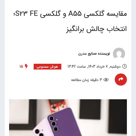
مقایسه گلکسی A55 و گلکسی S23 FE؛
انتخاب چالش برانگیز
نویسنده صنایع مدرن
دوشنبه, 7 خرداد 1403, ساعت 13:42
15
هوش مصنوعی
3 دقیقه زمان مطالعه