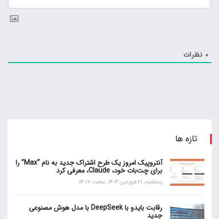
0
نظرات
تازه ها
آنتروپیک امروز یک طرح اشتراک جدید به نام “Max” را
برای چت‌بات خود، Claude، معرفی کرد
پنجشنبه, 21 فروردین 1404, ساعت 14:17
رقابت بایدو با DeepSeek با مدل هوش مصنوعی
جدید