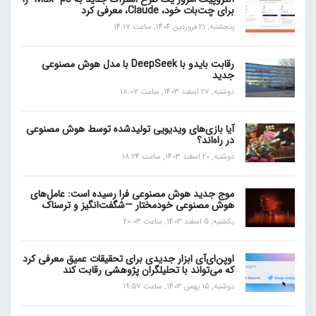
برای چت‌بات خود، Claude، معرفی کرد
پنجشنبه, 21 فروردین 1404, ساعت 14:17
رقابت بایدو با DeepSeek با مدل هوش مصنوعی
جدید
دوشنبه, 27 اسفند 1403, ساعت 18:07
آیا بازی‌های ویدیویی تولیدشده توسط هوش مصنوعی
در راه‌اند؟
دوشنبه, 20 اسفند 1403, ساعت 18:24
موج جدید هوش مصنوعی فرا رسیده است: عامل‌های
هوش مصنوعی خودمختار —شگفت‌انگیز و ترسناک
یکشنبه, 5 اسفند 1403, ساعت 20:03
اوپن‌ای‌آی ابزار جدیدی برای تحقیقات عمیق معرفی کرد
که می‌تواند با تحلیلگران پژوهشی رقابت کند
دوشنبه, 15 بهمن 1403, ساعت 19:57