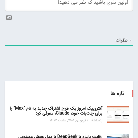
0
نظرات
تازه ها
آنتروپیک امروز یک طرح اشتراک جدید به نام “Max” را
برای چت‌بات خود، Claude، معرفی کرد
پنجشنبه, 21 فروردین 1404, ساعت 14:17
رقابت بایدو با DeepSeek با مدل هوش مصنوعی