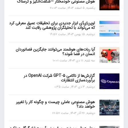
هوش مصنوعی خودمختار —شگفت‌انگیز و ترسناک
یکشنبه, 5 اسفند 1403, ساعت 20:03
اوپن‌ای‌آی ابزار جدیدی برای تحقیقات عمیق معرفی کرد
که می‌تواند با تحلیلگران پژوهشی رقابت کند
دوشنبه, 15 بهمن 1403, ساعت 19:57
آیا ربات‌های هوشمند می‌توانند جایگزین فضانوردان
انسان در فضا شوند؟
سه شنبه, 11 دی 1403, ساعت 10:01
گزارش‌ها از ناکامی GPT-5 شرکت OpenAI در
برآورده‌سازی انتظارات
دوشنبه, 3 دی 1403, ساعت 0:35
هوش مصنوعی عاملی چیست و چگونه کار را تغییر
خواهد داد؟
دوشنبه, 26 آذر 1403, ساعت 17:57