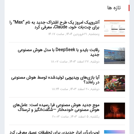
تازه ها
آنتروپیک امروز یک طرح اشتراک جدید به نام “Max” را
برای چت‌بات خود، Claude، معرفی کرد
پنجشنبه, 21 فروردین 1404, ساعت 14:17
رقابت بایدو با DeepSeek با مدل هوش مصنوعی
جدید
دوشنبه, 27 اسفند 1403, ساعت 18:07
آیا بازی‌های ویدیویی تولیدشده توسط هوش مصنوعی
در راه‌اند؟
دوشنبه, 20 اسفند 1403, ساعت 18:24
موج جدید هوش مصنوعی فرا رسیده است: عامل‌های
هوش مصنوعی خودمختار —شگفت‌انگیز و ترسناک
یکشنبه, 5 اسفند 1403, ساعت 20:03
اوپن‌ای‌آی ابزار جدیدی برای تحقیقات عمیق معرفی کرد