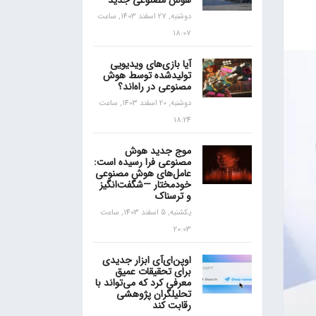
هوش مصنوعی جدید
دوشنبه, 27 اسفند 1403, ساعت
18:07
آیا بازی‌های ویدیویی
تولیدشده توسط هوش
مصنوعی در راه‌اند؟
دوشنبه, 20 اسفند 1403, ساعت
18:24
موج جدید هوش
مصنوعی فرا رسیده است:
عامل‌های هوش مصنوعی
خودمختار —شگفت‌انگیز
و ترسناک
یکشنبه, 5 اسفند 1403, ساعت
20:03
اوپن‌ای‌آی ابزار جدیدی
برای تحقیقات عمیق
معرفی کرد که می‌تواند با
تحلیلگران پژوهشی
رقابت کند