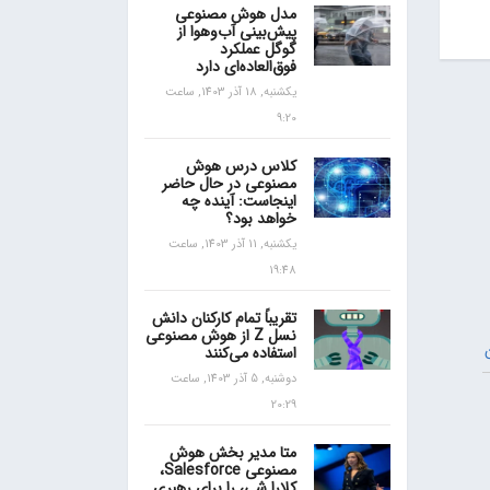
مدل هوش مصنوعی
پیش‌بینی آب‌و‌هوا از
گوگل عملکرد
فوق‌العاده‌ای دارد
یکشنبه, 18 آذر 1403, ساعت
9:20
کلاس درس هوش
مصنوعی در حال حاضر
اینجاست: آینده چه
خواهد بود؟
یکشنبه, 11 آذر 1403, ساعت
19:48
تقریباً تمام کارکنان دانش
نسل Z از هوش مصنوعی
استفاده می‌کنند
دوشنبه, 5 آذر 1403, ساعت
20:29
متا مدیر بخش هوش
مصنوعی Salesforce،
کلارا شی، را برای رهبری