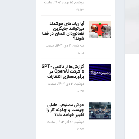
دوشنبه, 15 بهمن 1403, ساعت
19:57
آیا ربات‌های هوشمند
می‌توانند جایگزین
فضانوردان انسان در فضا
شوند؟
سه شنبه, 11 دی 1403, ساعت
10:01
گزارش‌ها از ناکامی GPT-
5 شرکت OpenAI در
برآورده‌سازی انتظارات
دوشنبه, 3 دی 1403, ساعت
0:35
هوش مصنوعی عاملی
چیست و چگونه کار را
تغییر خواهد داد؟
دوشنبه, 26 آذر 1403, ساعت
17:57