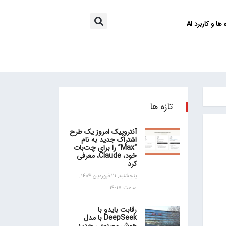
ها و کاربرد AI
تازه ها
آنتروپیک امروز یک طرح
اشتراک جدید به نام
“Max” را برای چت‌بات
خود، Claude، معرفی
کرد
پنجشنبه, 21 فروردین 1404,
ساعت 14:17
رقابت بایدو با
DeepSeek با مدل