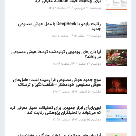
برای چت‌بات خود، Claude، معرفی کرد
پنجشنبه, 21 فروردین 1404, ساعت 14:17
رقابت بایدو با DeepSeek با مدل هوش مصنوعی
جدید
دوشنبه, 27 اسفند 1403, ساعت 18:07
آیا بازی‌های ویدیویی تولیدشده توسط هوش مصنوعی
در راه‌اند؟
دوشنبه, 20 اسفند 1403, ساعت 18:24
موج جدید هوش مصنوعی فرا رسیده است: عامل‌های
هوش مصنوعی خودمختار —شگفت‌انگیز و ترسناک
یکشنبه, 5 اسفند 1403, ساعت 20:03
اوپن‌ای‌آی ابزار جدیدی برای تحقیقات عمیق معرفی کرد
که می‌تواند با تحلیلگران پژوهشی رقابت کند
دوشنبه, 15 بهمن 1403, ساعت 19:57
آیا ربات‌های هوشمند می‌توانند جایگزین فضانوردان