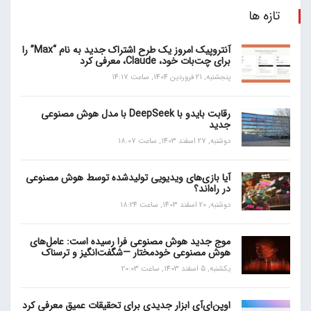
تازه ها
آنتروپیک امروز یک طرح اشتراک جدید به نام “Max” را
برای چت‌بات خود، Claude، معرفی کرد
پنجشنبه, 21 فروردین 1404, ساعت 14:17
رقابت بایدو با DeepSeek با مدل هوش مصنوعی
جدید
دوشنبه, 27 اسفند 1403, ساعت 18:07
آیا بازی‌های ویدیویی تولیدشده توسط هوش مصنوعی
در راه‌اند؟
دوشنبه, 20 اسفند 1403, ساعت 18:24
موج جدید هوش مصنوعی فرا رسیده است: عامل‌های
هوش مصنوعی خودمختار —شگفت‌انگیز و ترسناک
یکشنبه, 5 اسفند 1403, ساعت 20:03
اوپن‌ای‌آی ابزار جدیدی برای تحقیقات عمیق معرفی کرد