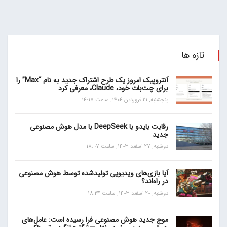
تازه ها
آنتروپیک امروز یک طرح اشتراک جدید به نام “Max” را
برای چت‌بات خود، Claude، معرفی کرد
پنجشنبه, 21 فروردین 1404, ساعت 14:17
رقابت بایدو با DeepSeek با مدل هوش مصنوعی
جدید
دوشنبه, 27 اسفند 1403, ساعت 18:07
آیا بازی‌های ویدیویی تولیدشده توسط هوش مصنوعی
در راه‌اند؟
دوشنبه, 20 اسفند 1403, ساعت 18:24
موج جدید هوش مصنوعی فرا رسیده است: عامل‌های