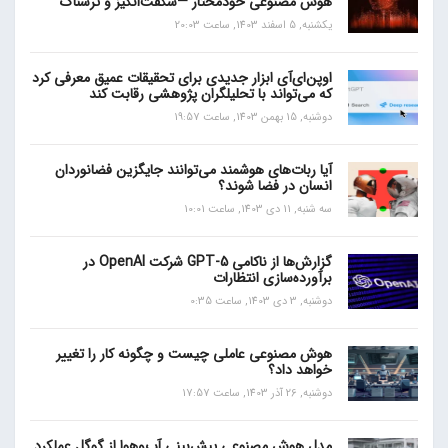
هوش مصنوعی خودمختار —شگفت‌انگیز و ترسناک
یکشنبه, 5 اسفند 1403, ساعت 20:03
اوپن‌ای‌آی ابزار جدیدی برای تحقیقات عمیق معرفی کرد
که می‌تواند با تحلیلگران پژوهشی رقابت کند
دوشنبه, 15 بهمن 1403, ساعت 19:57
آیا ربات‌های هوشمند می‌توانند جایگزین فضانوردان
انسان در فضا شوند؟
سه شنبه, 11 دی 1403, ساعت 10:01
گزارش‌ها از ناکامی GPT-5 شرکت OpenAI در
برآورده‌سازی انتظارات
دوشنبه, 3 دی 1403, ساعت 0:35
هوش مصنوعی عاملی چیست و چگونه کار را تغییر
خواهد داد؟
دوشنبه, 26 آذر 1403, ساعت 17:57
مدل هوش مصنوعی پیش‌بینی آب‌و‌هوا از گوگل عملکرد