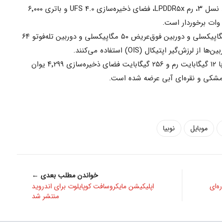
نوبیا Z60 اولترا از تراشه‌ی اسنپدراگون ۸ نسل ۳، رم LPDDR5x، فضای ذخیره‌سازی UFS 4.0 و باتری ۶٬۰۰۰
گوشی جدید نوبیا به دوربین اصلی ۵۰ مگاپیکسلی و دوربین فوق‌عریض ۵۰ مگاپیکسلی و دوربین تله‌فوتو ۶۴
یر اپتیکال (OIS) استفاده می‌کنند.
قیمت گوشی Z60 اولترا در کانفیگ پایه با ۱۲ گیگابایت رم و ۲۵۶ گیگابایت فضای ذخیره‌سازی ۴٬۲۹۹ یوان
موبایل
نوبیا
خواندن مطلب بعدی ←
واره‌ای
اپلیکیشن مایکروسافت کوپایلوت برای اندروید
منتشر شد