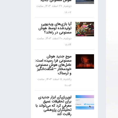
هوش مصنوعی جدید
دوشنبه, 27 اسفند 1403, ساعت
18:07
آیا بازی‌های ویدیویی
تولیدشده توسط هوش
مصنوعی در راه‌اند؟
دوشنبه, 20 اسفند 1403, ساعت
18:24
موج جدید هوش
مصنوعی فرا رسیده است:
عامل‌های هوش مصنوعی
خودمختار —شگفت‌انگیز
و ترسناک
یکشنبه, 5 اسفند 1403, ساعت
20:03
اوپن‌ای‌آی ابزار جدیدی
برای تحقیقات عمیق
معرفی کرد که می‌تواند با
تحلیلگران پژوهشی
رقابت کند