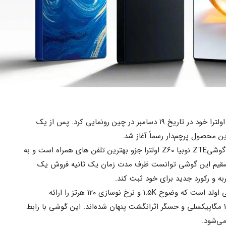
کمپانی ZTE از گوشی موبایل نوبیا Z60 اولترا خود در تاریخ ۱۹ دسامبر در چین رونمایی کرد. پس از یک
 محصول پرچم‌دار رسماً آغاز شد.
بنا به گزارش پایگاه خبری صنایع مدرن، گوشیZTE نوبیا Z60 اولترا جزو بهترین تلفن های همراه است و به
مسقیم این گوشی توانست ظرف مدت زمان یک ثانیه فروش یک
صفجه نمایش نوبیا Z60 اولترا ۶٫۸ اینچی اولد است که وضوح 1.5K و نرخ نوسازی ۱۲۰ هرتز را ارائه
می‌دهد. در زیر نمایشگر، دوربین سلفی ۱۲ مگاپیکسلی و حسگر اثر‌انگشت پنهان شده‌اند. این گوشی با رابط