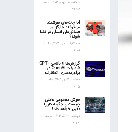
دوشنبه, 15 بهمن 1403, ساعت
19:57
آیا ربات‌های هوشمند
می‌توانند جایگزین
فضانوردان انسان در فضا
شوند؟
سه شنبه, 11 دی 1403, ساعت
10:01
گزارش‌ها از ناکامی GPT-
5 شرکت OpenAI در
برآورده‌سازی انتظارات
دوشنبه, 3 دی 1403, ساعت
0:35
هوش مصنوعی عاملی
چیست و چگونه کار را
تغییر خواهد داد؟
دوشنبه, 26 آذر 1403, ساعت
17:57