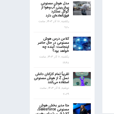
مدل هوش مصنوعی
پیش‌بینی آب‌و‌هوا از
گوگل عملکرد
فوق‌العاده‌ای دارد
یکشنبه, 18 آذر 1403, ساعت
9:20
کلاس درس هوش
مصنوعی در حال حاضر
اینجاست: آینده چه
خواهد بود؟
یکشنبه, 11 آذر 1403, ساعت
19:48
تقریباً تمام کارکنان دانش
نسل Z از هوش مصنوعی
استفاده می‌کنند
دوشنبه, 5 آذر 1403, ساعت
20:29
متا مدیر بخش هوش
مصنوعی Salesforce،
کلارا شی، را برای رهبری