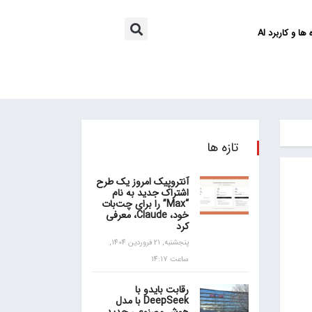
ها و کاربرد AI
تازه ها
آنتروپیک امروز یک طرح
اشتراک جدید به نام
“Max” را برای چت‌بات
خود، Claude، معرفی
کرد
پنجشنبه, 21 فروردین 1404,
ساعت 14:17
رقابت بایدو با
DeepSeek با مدل