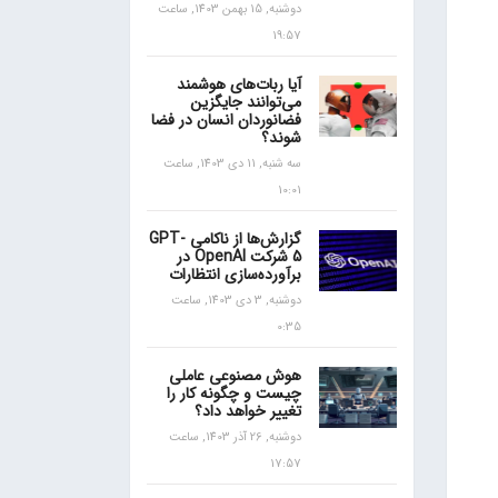
دوشنبه, 15 بهمن 1403, ساعت
19:57
آیا ربات‌های هوشمند
می‌توانند جایگزین
فضانوردان انسان در فضا
شوند؟
سه شنبه, 11 دی 1403, ساعت
10:01
گزارش‌ها از ناکامی GPT-
5 شرکت OpenAI در
برآورده‌سازی انتظارات
دوشنبه, 3 دی 1403, ساعت
0:35
هوش مصنوعی عاملی
چیست و چگونه کار را
تغییر خواهد داد؟
دوشنبه, 26 آذر 1403, ساعت
17:57