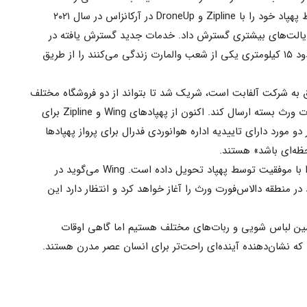
شرکت والمارت برنامه تحویل بسته توسط پهپاد خود را با Zipline و DroneUp در آرکانزاس در سال ۲۰۲۱
د و سپس در ۲۰۲۲ آن را به ایالت‌های بیشتری گسترش داد. خدمات جدید گسترش یافته در
تگزاس، کالای مشتریانی که در فاصله حدود ۱۵ کیلومتری یکی از شعب والمارت زندگی می‌کنند را از طریق
، که متعلق به شرکت آلفابت است، شریک شد تا بتواند از دو فروشگاه مختلف
به ۶۰ هزار خانه دیگر در منطقه دالاس‌فورت ورث بسته ارسال کند. اکنون از پهپادهای Wing و Zipline برای
و مورد دارای تاییدیه اداره هوانوردی فدرال برای پرواز پهپادها
ظه‌ای باشد» هستند.
تا کنون، والمارت بیش از ۲۰ هزار بسته را با موفقیت توسط پهپاد تحویل داده است. Wing می‌گوید در
ر منطقه دالاس‌فورت ورث را آغاز خواهد کرد و انتظار دارد این
 ماشین لباس شویی و ربات‌های مختلف هستیم اما گاهی اوقات
ه نشان‌دهنده‌ آینده‌ای راحت‌تر برای انسان عصر مدرن هستند.