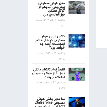
مدل هوش مصنوعی
پیش‌بینی آب‌و‌هوا از
گوگل عملکرد
فوق‌العاده‌ای دارد
یکشنبه, 18 آذر 1403, ساعت
9:20
کلاس درس هوش
مصنوعی در حال حاضر
اینجاست: آینده چه
خواهد بود؟
یکشنبه, 11 آذر 1403, ساعت
19:48
تقریباً تمام کارکنان دانش
نسل Z از هوش مصنوعی
استفاده می‌کنند
دوشنبه, 5 آذر 1403, ساعت
20:29
متا مدیر بخش هوش
مصنوعی Salesforce،
کلارا شی، را برای رهبری