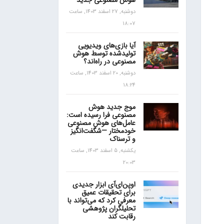
هوش مصنوعی جدید
دوشنبه, 27 اسفند 1403, ساعت
18:07
آیا بازی‌های ویدیویی
تولیدشده توسط هوش
مصنوعی در راه‌اند؟
دوشنبه, 20 اسفند 1403, ساعت
18:24
موج جدید هوش
مصنوعی فرا رسیده است:
عامل‌های هوش مصنوعی
خودمختار —شگفت‌انگیز
و ترسناک
یکشنبه, 5 اسفند 1403, ساعت
20:03
اوپن‌ای‌آی ابزار جدیدی
برای تحقیقات عمیق
معرفی کرد که می‌تواند با
تحلیلگران پژوهشی
رقابت کند