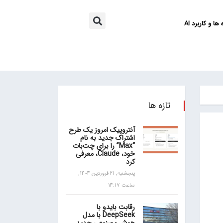
ها و کاربرد AI
تازه ها
آنتروپیک امروز یک طرح
اشتراک جدید به نام
“Max” را برای چت‌بات
خود، Claude، معرفی
کرد
پنجشنبه, 21 فروردین 1404,
ساعت 14:17
رقابت بایدو با
DeepSeek با مدل