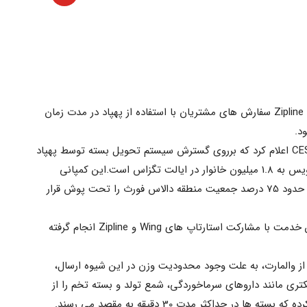
با همکاری مشترک بین والمارت، Wing و Zipline سفارش های مشتریان با استفاده از پهپاد در مدت زمان
به گزارش صنایع مدرن والمارت در CES2024 اعلام کرد که برروی گسترش سیستم تحویل بسته توسط پهپاد
متمرکز است.هدف والمارت ارائه این سرویس به 1.8 میلیون خانوار در ایالت تگزاس است.این کمپانی
همچنین اعلام کرد که این سیستم ارسال حدود 75 درصد جمعیت منطقه دالاس فورث را تحت پوش قرار
این میزان پوشش دهی و نیز توسعه این خدمت با مشارکت استارتاپ های Wing و Zipline انجام گرفته
از والمارت، به علت وجود محدودیت وزن در این شیوه ارسال،
ری مانند داروهای سرماخوردگی، شمع تولد و بسته تخم را از
ا در حداکثر مدت 30 دقیقه به مقصد می رسند.