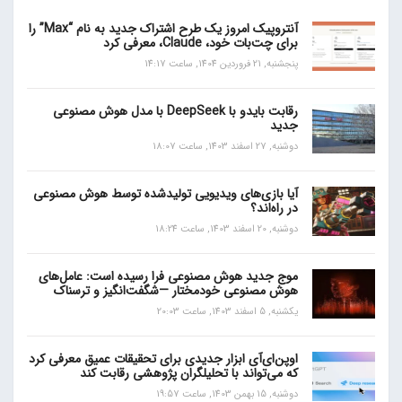
آنتروپیک امروز یک طرح اشتراک جدید به نام “Max” را
برای چت‌بات خود، Claude، معرفی کرد
پنجشنبه, 21 فروردین 1404, ساعت 14:17
رقابت بایدو با DeepSeek با مدل هوش مصنوعی
جدید
دوشنبه, 27 اسفند 1403, ساعت 18:07
آیا بازی‌های ویدیویی تولیدشده توسط هوش مصنوعی
در راه‌اند؟
دوشنبه, 20 اسفند 1403, ساعت 18:24
موج جدید هوش مصنوعی فرا رسیده است: عامل‌های
هوش مصنوعی خودمختار —شگفت‌انگیز و ترسناک
یکشنبه, 5 اسفند 1403, ساعت 20:03
اوپن‌ای‌آی ابزار جدیدی برای تحقیقات عمیق معرفی کرد
که می‌تواند با تحلیلگران پژوهشی رقابت کند
دوشنبه, 15 بهمن 1403, ساعت 19:57