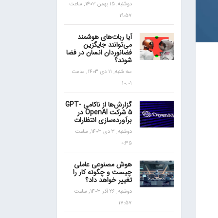
دوشنبه, 15 بهمن 1403, ساعت
19:57
آیا ربات‌های هوشمند
می‌توانند جایگزین
فضانوردان انسان در فضا
شوند؟
سه شنبه, 11 دی 1403, ساعت
10:01
گزارش‌ها از ناکامی GPT-
5 شرکت OpenAI در
برآورده‌سازی انتظارات
دوشنبه, 3 دی 1403, ساعت
0:35
هوش مصنوعی عاملی
چیست و چگونه کار را
تغییر خواهد داد؟
دوشنبه, 26 آذر 1403, ساعت
17:57