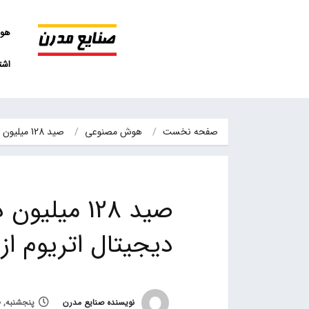
هو
اشت
صفحه نخست
هوش مصنوعی
صید 128 میلیون دلاری سومین نهنگ ارز دیجیتال اتریوم از دریای…
صید 128 میل
دیجیتال اتریوم ا
نویسنده صنایع مدرن
پنجشنبه, 30 دی 1400, ساعت 21:28