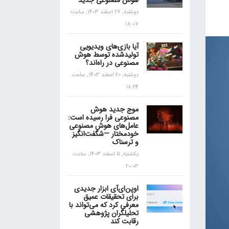
هوش مصنوعی جدید
دوشنبه, 27 اسفند 1403, ساعت
18:07
آیا بازی‌های ویدیویی
تولیدشده توسط هوش
مصنوعی در راه‌اند؟
دوشنبه, 20 اسفند 1403, ساعت
18:24
موج جدید هوش
مصنوعی فرا رسیده است:
عامل‌های هوش مصنوعی
خودمختار —شگفت‌انگیز
و ترسناک
یکشنبه, 5 اسفند 1403, ساعت
20:03
اوپن‌ای‌آی ابزار جدیدی
برای تحقیقات عمیق
معرفی کرد که می‌تواند با
تحلیلگران پژوهشی
رقابت کند