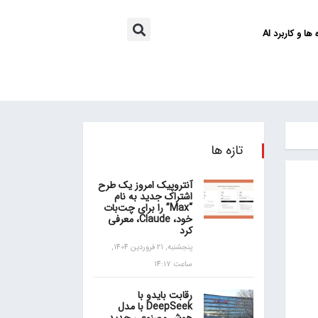
ها و کاربرد AI
تازه ها
آنتروپیک امروز یک طرح
اشتراک جدید به نام
“Max” را برای چت‌بات
خود، Claude، معرفی
کرد
پنجشنبه, 21 فروردین 1404,
ساعت 14:17
رقابت بایدو با
DeepSeek با مدل