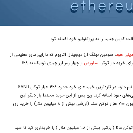
لت کوین جدید را به پروتفولیو خود اضافه کرد.
دیلی هود
، سومین نهنگ ارز دیجیتال اتریوم که دارایی‌های عظیمی از
برای خرید دو توکن
متاورس
و چهار رمز ارز چیزی نزدیک به 128
نام دارد، در تازه‌ترین خریدهای خود حدود 426 هزار توکن SAND
) را به دارایی‌های خود اضافه کرد. وی پس از این خرید مجددا بار دیگر این
توکن را هدف قرار داد و برای بار دوم 1 میلیون 700 هزار توکن سند (ارزشی بیش از 8 میلیون دلار) را خریداری
وی علاوه بر خرید SAND، حدود 643 هزار توکن مانا (ارزشی بیش از 1.8 میلیون دلار ) را خریداری کرد تا سبد