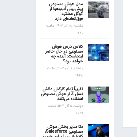
مدل هوش مصنوعی
پیش‌بینی آب‌و‌هوا از
گوگل عملکرد
فوق‌العاده‌ای دارد
یکشنبه, 18 آذر 1403, ساعت
9:20
کلاس درس هوش
مصنوعی در حال حاضر
اینجاست: آینده چه
خواهد بود؟
یکشنبه, 11 آذر 1403, ساعت
19:48
تقریباً تمام کارکنان دانش
نسل Z از هوش مصنوعی
استفاده می‌کنند
دوشنبه, 5 آذر 1403, ساعت
20:29
متا مدیر بخش هوش
مصنوعی Salesforce،
کلارا شی، را برای رهبری