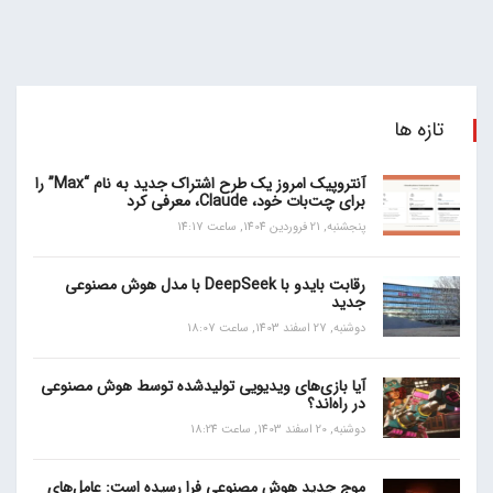
تازه ها
آنتروپیک امروز یک طرح اشتراک جدید به نام “Max” را
برای چت‌بات خود، Claude، معرفی کرد
پنجشنبه, 21 فروردین 1404, ساعت 14:17
رقابت بایدو با DeepSeek با مدل هوش مصنوعی
جدید
دوشنبه, 27 اسفند 1403, ساعت 18:07
آیا بازی‌های ویدیویی تولیدشده توسط هوش مصنوعی
در راه‌اند؟
دوشنبه, 20 اسفند 1403, ساعت 18:24
موج جدید هوش مصنوعی فرا رسیده است: عامل‌های