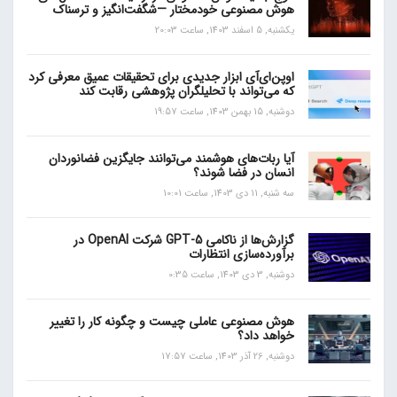
هوش مصنوعی خودمختار —شگفت‌انگیز و ترسناک
یکشنبه, 5 اسفند 1403, ساعت 20:03
اوپن‌ای‌آی ابزار جدیدی برای تحقیقات عمیق معرفی کرد
که می‌تواند با تحلیلگران پژوهشی رقابت کند
دوشنبه, 15 بهمن 1403, ساعت 19:57
آیا ربات‌های هوشمند می‌توانند جایگزین فضانوردان
انسان در فضا شوند؟
سه شنبه, 11 دی 1403, ساعت 10:01
گزارش‌ها از ناکامی GPT-5 شرکت OpenAI در
برآورده‌سازی انتظارات
دوشنبه, 3 دی 1403, ساعت 0:35
هوش مصنوعی عاملی چیست و چگونه کار را تغییر
خواهد داد؟
دوشنبه, 26 آذر 1403, ساعت 17:57