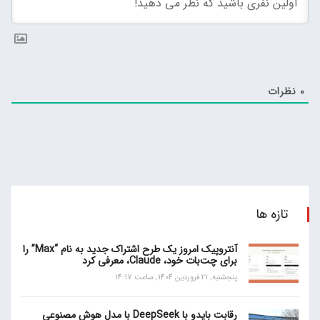
0
نظرات
تازه ها
آنتروپیک امروز یک طرح اشتراک جدید به نام “Max” را
برای چت‌بات خود، Claude، معرفی کرد
پنجشنبه, 21 فروردین 1404, ساعت 14:17
رقابت بایدو با DeepSeek با مدل هوش مصنوعی