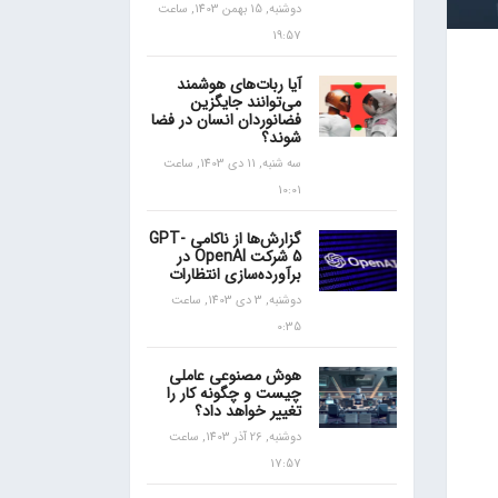
دوشنبه, 15 بهمن 1403, ساعت
19:57
آیا ربات‌های هوشمند
می‌توانند جایگزین
فضانوردان انسان در فضا
شوند؟
سه شنبه, 11 دی 1403, ساعت
10:01
گزارش‌ها از ناکامی GPT-
5 شرکت OpenAI در
برآورده‌سازی انتظارات
دوشنبه, 3 دی 1403, ساعت
0:35
هوش مصنوعی عاملی
چیست و چگونه کار را
تغییر خواهد داد؟
دوشنبه, 26 آذر 1403, ساعت
17:57