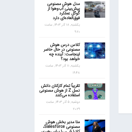
مدل هوش مصنوعی
پیش‌بینی آب‌و‌هوا از
گوگل عملکرد
فوق‌العاده‌ای دارد
یکشنبه, 18 آذر 1403, ساعت
9:20
کلاس درس هوش
مصنوعی در حال حاضر
اینجاست: آینده چه
خواهد بود؟
یکشنبه, 11 آذر 1403, ساعت
19:48
تقریباً تمام کارکنان دانش
نسل Z از هوش مصنوعی
استفاده می‌کنند
دوشنبه, 5 آذر 1403, ساعت
20:29
متا مدیر بخش هوش
مصنوعی Salesforce،
کلارا شی، را برای رهبری