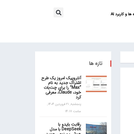
ها و کاربرد AI
تازه ها
آنتروپیک امروز یک طرح
اشتراک جدید به نام
“Max” را برای چت‌بات
خود، Claude، معرفی
کرد
پنجشنبه, 21 فروردین 1404,
ساعت 14:17
رقابت بایدو با
DeepSeek با مدل