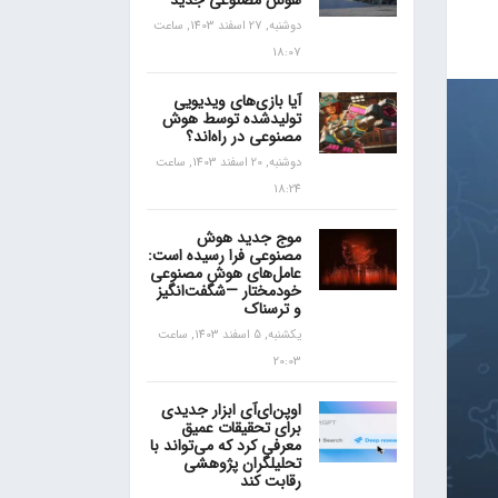
هوش مصنوعی جدید
دوشنبه, 27 اسفند 1403, ساعت
18:07
آیا بازی‌های ویدیویی
تولیدشده توسط هوش
مصنوعی در راه‌اند؟
دوشنبه, 20 اسفند 1403, ساعت
18:24
موج جدید هوش
مصنوعی فرا رسیده است:
عامل‌های هوش مصنوعی
خودمختار —شگفت‌انگیز
و ترسناک
یکشنبه, 5 اسفند 1403, ساعت
20:03
اوپن‌ای‌آی ابزار جدیدی
برای تحقیقات عمیق
معرفی کرد که می‌تواند با
تحلیلگران پژوهشی
رقابت کند