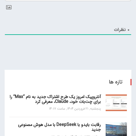
0
نظرات
تازه ها
آنتروپیک امروز یک طرح اشتراک جدید به نام “Max” را
برای چت‌بات خود، Claude، معرفی کرد
پنجشنبه, 21 فروردین 1404, ساعت 14:17
رقابت بایدو با DeepSeek با مدل هوش مصنوعی
جدید