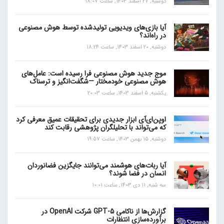
دوشنبه, 27 اسفند 1403, ساعت 18:07
آیا بازی‌های ویدیویی تولیدشده توسط هوش مصنوعی
در راه‌اند؟
دوشنبه, 20 اسفند 1403, ساعت 18:24
موج جدید هوش مصنوعی فرا رسیده است: عامل‌های
هوش مصنوعی خودمختار —شگفت‌انگیز و ترسناک
یکشنبه, 5 اسفند 1403, ساعت 20:03
اوپن‌ای‌آی ابزار جدیدی برای تحقیقات عمیق معرفی کرد
که می‌تواند با تحلیلگران پژوهشی رقابت کند
دوشنبه, 15 بهمن 1403, ساعت 19:57
آیا ربات‌های هوشمند می‌توانند جایگزین فضانوردان
انسان در فضا شوند؟
سه شنبه, 11 دی 1403, ساعت 10:01
گزارش‌ها از ناکامی GPT-5 شرکت OpenAI در
برآورده‌سازی انتظارات