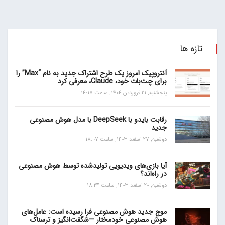
تازه ها
آنتروپیک امروز یک طرح اشتراک جدید به نام “Max” را
برای چت‌بات خود، Claude، معرفی کرد
پنجشنبه, 21 فروردین 1404, ساعت 14:17
رقابت بایدو با DeepSeek با مدل هوش مصنوعی
جدید
دوشنبه, 27 اسفند 1403, ساعت 18:07
آیا بازی‌های ویدیویی تولیدشده توسط هوش مصنوعی
در راه‌اند؟
دوشنبه, 20 اسفند 1403, ساعت 18:24
موج جدید هوش مصنوعی فرا رسیده است: عامل‌های
هوش مصنوعی خودمختار —شگفت‌انگیز و ترسناک