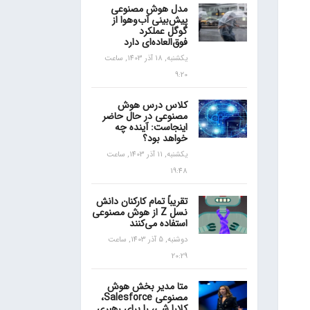
مدل هوش مصنوعی
پیش‌بینی آب‌و‌هوا از
گوگل عملکرد
فوق‌العاده‌ای دارد
یکشنبه, 18 آذر 1403, ساعت
9:20
کلاس درس هوش
مصنوعی در حال حاضر
اینجاست: آینده چه
خواهد بود؟
یکشنبه, 11 آذر 1403, ساعت
19:48
تقریباً تمام کارکنان دانش
نسل Z از هوش مصنوعی
استفاده می‌کنند
دوشنبه, 5 آذر 1403, ساعت
20:29
متا مدیر بخش هوش
مصنوعی Salesforce،
کلارا شی، را برای رهبری