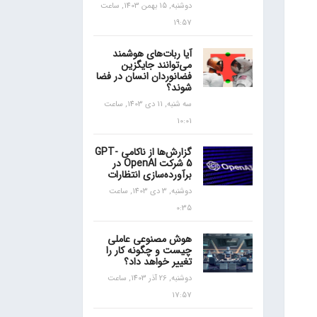
دوشنبه, 15 بهمن 1403, ساعت
19:57
آیا ربات‌های هوشمند
می‌توانند جایگزین
فضانوردان انسان در فضا
شوند؟
سه شنبه, 11 دی 1403, ساعت
10:01
گزارش‌ها از ناکامی GPT-
5 شرکت OpenAI در
برآورده‌سازی انتظارات
دوشنبه, 3 دی 1403, ساعت
0:35
هوش مصنوعی عاملی
چیست و چگونه کار را
تغییر خواهد داد؟
دوشنبه, 26 آذر 1403, ساعت
17:57