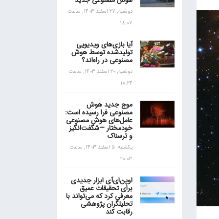
هوش مصنوعی جدید
دوشنبه, 27 اسفند 1403, ساعت
18:07
آیا بازی‌های ویدیویی
تولیدشده توسط هوش
مصنوعی در راه‌اند؟
دوشنبه, 20 اسفند 1403, ساعت
18:24
موج جدید هوش
مصنوعی فرا رسیده است:
عامل‌های هوش مصنوعی
خودمختار —شگفت‌انگیز
و ترسناک
یکشنبه, 5 اسفند 1403, ساعت
20:03
اوپن‌ای‌آی ابزار جدیدی
برای تحقیقات عمیق
معرفی کرد که می‌تواند با
تحلیلگران پژوهشی
رقابت کند