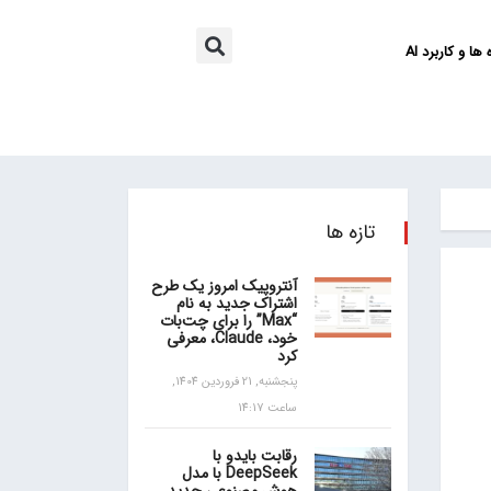
ها و کاربرد AI
تازه ها
آنتروپیک امروز یک طرح
اشتراک جدید به نام
“Max” را برای چت‌بات
خود، Claude، معرفی
کرد
پنجشنبه, 21 فروردین 1404,
ساعت 14:17
رقابت بایدو با
DeepSeek با مدل