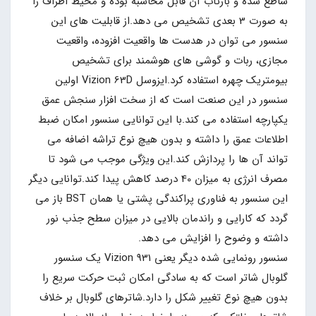
ساطع شده و بازتاب آن قابل محاسبه بوده و محیط اطراف را
به صورت 3 بعدی تشخیص می دهد.از قابلیت های این
سنسور می توان در هدست ها واقعیت افزوده، واقعیت
مجازی، ربات و گوشی های هوشمند برای تشخیص
بیومتریک چهره استفاده کرد.ایزوسل Vizion 63D اولین
سنسور در این صنعت است که از سخت افزار سنجش عمق
یکپارچه استفاده می کند.با این توانایی سنسور امکان ضبط
اطلاعات عمق را داشته و بدون هیچ نوع تراشه اضافه می
تواند آن ها را پردازش کند.این ویژگی موجب می شود تا
مصرف انرژی به میزان 40 درصد کاهش پیدا کند.توانایی دیگر
این سنسور به فناوری پراکندگی پشتی یا همان BST باز می
گردد که کارایی و راندمان بالایی در میزان سطح جذب نور
داشته و وضوح را افزایش می دهد.
سنسور رونمایی شده دیگر یعنی Vizion 931 یک سنسور
گلوبال شاتر است که به سادگی امکان ثبت حرکت سریع را
بدون هیچ نوع تغییر شکل را دارد.شاترهای گلوبال بر خلاف