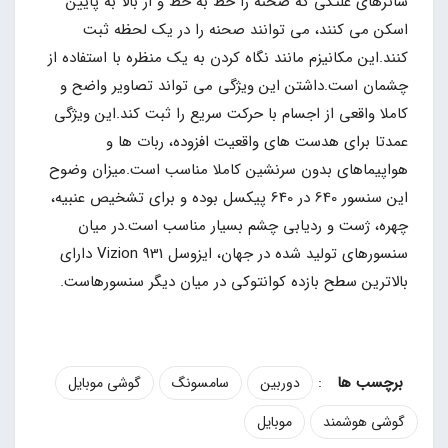
شاترهای غلتکی که صحنه را خط به خط و از بالا به پایین
اسکن می کنند، می توانند صحنه را در یک لحظه ثبت
کنند.این مکانیزم مانند نگاه کردن به یک منظره با استفاده از
چشمان است.داشتن این ویژگی می تواند تصاویر واضح و
کاملا واقعی از اجسام با حرکت سریع را ثبت کند.این ویژگی
عمدتا برای هدست های واقعیت افزوده، ربات ها و
هواپیماهای بدون سرنشین کاملا مناسب است.میزان وضوح
این سنسور 640 در 640 پیکسل بوده و برای تشخیص عنبیه،
چهره، ژست و ردیابی چشم بسیار مناسب است.در میان
سنسورهای تولید شده در جهان، ایزوسل Vizion 931 دارای
بالاترین سطح بازده کوانتوکی در میان دیگر سنسورهاست.
:
دوربین
سامسونگ
گوشی موبایل
گوشی هوشمند
موبایل