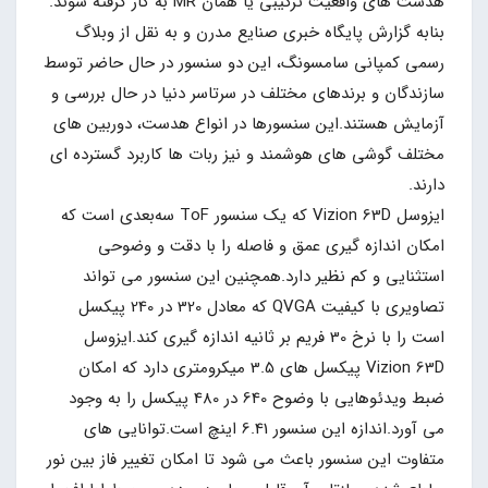
هدست های واقعیت ترکیبی یا همان MR به کار گرفته شوند.
بنابه گزارش پایگاه خبری صنایع مدرن و به نقل از وبلاگ
رسمی کمپانی سامسونگ، این دو سنسور در حال حاضر توسط
سازندگان و برندهای مختلف در سرتاسر دنیا در حال بررسی و
آزمایش هستند.این سنسورها در انواع هدست، دوربین های
مختلف گوشی های هوشمند و نیز ربات ها کاربرد گسترده ای
دارند.
ایزوسل Vizion 63D که یک سنسور ToF سه‌بعدی است که
امکان اندازه گیری عمق و فاصله را با دقت و وضوحی
استثنایی و کم نظیر دارد.همچنین این سنسور می تواند
تصاویری با کیفیت QVGA که معادل 320 در 240 پیکسل
است را با نرخ 30 فریم بر ثانیه اندازه گیری کند.ایزوسل
Vizion 63D پیکسل های 3.5 میکرومتری دارد که امکان
ضبط ویدئوهایی با وضوح 640 در 480 پیکسل را به وجود
می آورد.اندازه این سنسور 6.41 اینچ است.توانایی های
متفاوت این سنسور باعث می شود تا امکان تغییر فاز بین نور