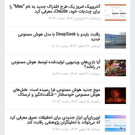
آنتروپیک امروز یک طرح اشتراک جدید به نام “Max” را
برای چت‌بات خود، Claude، معرفی کرد
پنجشنبه, 21 فروردین 1404, ساعت 14:17
رقابت بایدو با DeepSeek با مدل هوش مصنوعی
جدید
دوشنبه, 27 اسفند 1403, ساعت 18:07
آیا بازی‌های ویدیویی تولیدشده توسط هوش مصنوعی
در راه‌اند؟
دوشنبه, 20 اسفند 1403, ساعت 18:24
موج جدید هوش مصنوعی فرا رسیده است: عامل‌های
هوش مصنوعی خودمختار —شگفت‌انگیز و ترسناک
یکشنبه, 5 اسفند 1403, ساعت 20:03
اوپن‌ای‌آی ابزار جدیدی برای تحقیقات عمیق معرفی کرد
که می‌تواند با تحلیلگران پژوهشی رقابت کند
دوشنبه, 15 بهمن 1403, ساعت 19:57