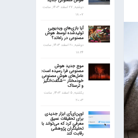
هوش مصنوعی جدید
دوشنبه, 27 اسفند 1403, ساعت
18:07
آیا بازی‌های ویدیویی
تولیدشده توسط هوش
مصنوعی در راه‌اند؟
دوشنبه, 20 اسفند 1403, ساعت
18:24
موج جدید هوش
مصنوعی فرا رسیده است:
عامل‌های هوش مصنوعی
خودمختار —شگفت‌انگیز
و ترسناک
یکشنبه, 5 اسفند 1403, ساعت
20:03
اوپن‌ای‌آی ابزار جدیدی
برای تحقیقات عمیق
معرفی کرد که می‌تواند با
تحلیلگران پژوهشی
رقابت کند