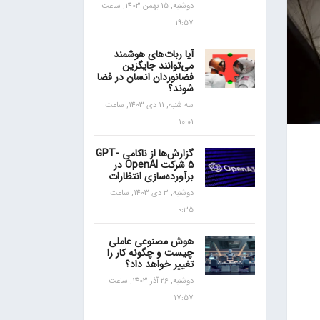
دوشنبه, 15 بهمن 1403, ساعت
19:57
آیا ربات‌های هوشمند
می‌توانند جایگزین
فضانوردان انسان در فضا
شوند؟
سه شنبه, 11 دی 1403, ساعت
10:01
گزارش‌ها از ناکامی GPT-
5 شرکت OpenAI در
برآورده‌سازی انتظارات
دوشنبه, 3 دی 1403, ساعت
0:35
هوش مصنوعی عاملی
چیست و چگونه کار را
تغییر خواهد داد؟
دوشنبه, 26 آذر 1403, ساعت
17:57