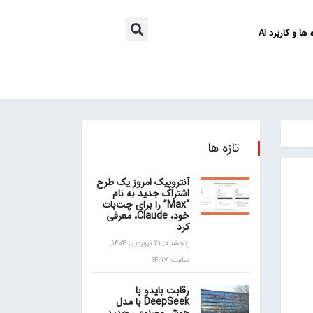
ها و کاربرد AI
تازه ها
آنتروپیک امروز یک طرح
اشتراک جدید به نام
“Max” را برای چت‌بات
خود، Claude، معرفی
کرد
پنجشنبه, 21 فروردین 1404,
ساعت 14:17
رقابت بایدو با
DeepSeek با مدل