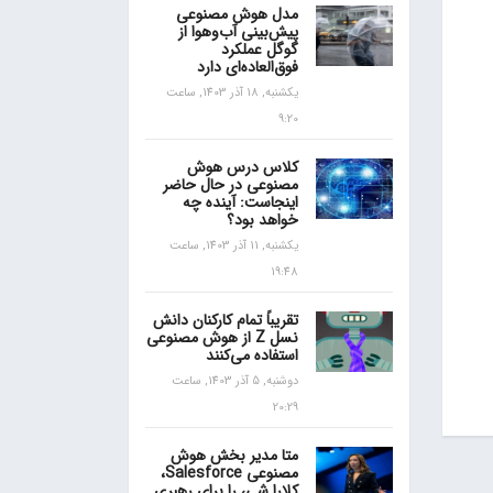
مدل هوش مصنوعی
پیش‌بینی آب‌و‌هوا از
گوگل عملکرد
فوق‌العاده‌ای دارد
یکشنبه, 18 آذر 1403, ساعت
9:20
کلاس درس هوش
مصنوعی در حال حاضر
اینجاست: آینده چه
خواهد بود؟
یکشنبه, 11 آذر 1403, ساعت
19:48
تقریباً تمام کارکنان دانش
نسل Z از هوش مصنوعی
استفاده می‌کنند
دوشنبه, 5 آذر 1403, ساعت
20:29
متا مدیر بخش هوش
مصنوعی Salesforce،
کلارا شی، را برای رهبری