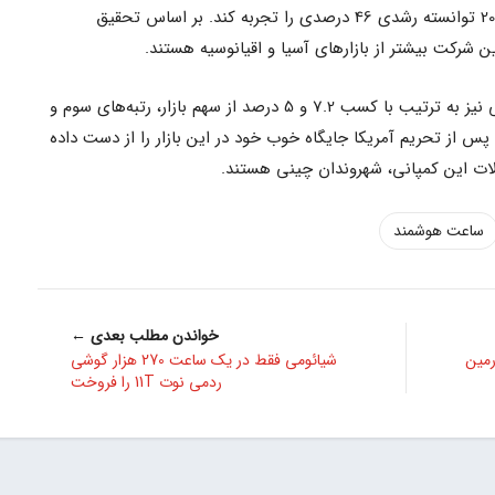
سهم بازار نسبت به مدت مشابه در سال 2021 توانسته رشدی 46 درصدی را تجربه کند. بر اساس تحقیق
 شرکت بیشتر از بازارهای آسیا و اقیانوسیه هستند.
در این تحقیق، برندهای هواوی و شیائومی نیز به ترتیب با کسب 7.2 و 5 درصد از سهم بازار، رتبه‌های سوم و
پس از تحریم آمریکا جایگاه خوب خود در این بازار را از دست داده
ات این کمپانی، شهروندان چینی هستند.
ساعت هوشمند
خواندن مطلب بعدی ←
د سری Forerunner گارمین
شیائومی فقط در یک ساعت 270 هزار گوشی
ردمی نوت 11T را فروخت