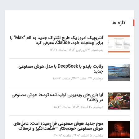
تازه ها
آنتروپیک امروز یک طرح اشتراک جدید به نام “Max” را
برای چت‌بات خود، Claude، معرفی کرد
پنجشنبه, 21 فروردین 1404, ساعت 14:17
رقابت بایدو با DeepSeek با مدل هوش مصنوعی
جدید
دوشنبه, 27 اسفند 1403, ساعت 18:07
آیا بازی‌های ویدیویی تولیدشده توسط هوش مصنوعی
در راه‌اند؟
دوشنبه, 20 اسفند 1403, ساعت 18:24
موج جدید هوش مصنوعی فرا رسیده است: عامل‌های
هوش مصنوعی خودمختار —شگفت‌انگیز و ترسناک
یکشنبه, 5 اسفند 1403, ساعت 20:03