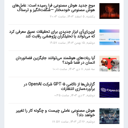
موج جدید هوش مصنوعی فرا رسیده است: عامل‌های
هوش مصنوعی خودمختار —شگفت‌انگیز و ترسناک
یکشنبه, 5 اسفند 1403, ساعت 20:03
اوپن‌ای‌آی ابزار جدیدی برای تحقیقات عمیق معرفی کرد
که می‌تواند با تحلیلگران پژوهشی رقابت کند
دوشنبه, 15 بهمن 1403, ساعت 19:57
آیا ربات‌های هوشمند می‌توانند جایگزین فضانوردان
انسان در فضا شوند؟
سه شنبه, 11 دی 1403, ساعت 10:01
گزارش‌ها از ناکامی GPT-5 شرکت OpenAI در
برآورده‌سازی انتظارات
دوشنبه, 3 دی 1403, ساعت 0:35
هوش مصنوعی عاملی چیست و چگونه کار را تغییر
خواهد داد؟
دوشنبه, 26 آذر 1403, ساعت 17:57