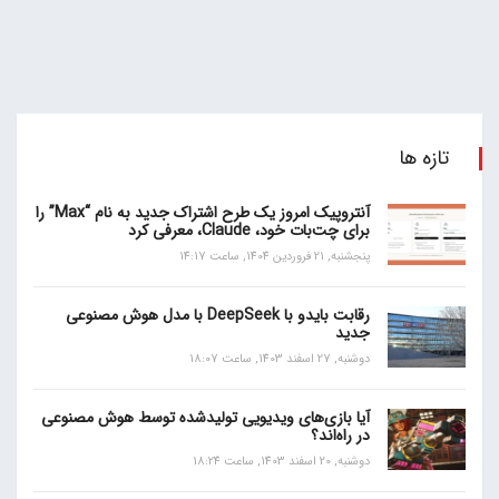
تازه ها
آنتروپیک امروز یک طرح اشتراک جدید به نام “Max” را
برای چت‌بات خود، Claude، معرفی کرد
پنجشنبه, 21 فروردین 1404, ساعت 14:17
رقابت بایدو با DeepSeek با مدل هوش مصنوعی
جدید
دوشنبه, 27 اسفند 1403, ساعت 18:07
آیا بازی‌های ویدیویی تولیدشده توسط هوش مصنوعی
در راه‌اند؟
دوشنبه, 20 اسفند 1403, ساعت 18:24